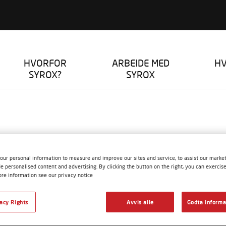
HVORFOR
ARBEIDE MED
HV
SYROX?
SYROX
our personal information to measure and improve our sites and service, to assist our mark
e personalised content and advertising. By clicking the button on the right, you can exercis
ore information see our privacy notice
vacy Rights
Avvis alle
Godta informa
HVA ER SYROX?