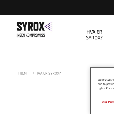
HVA ER
SYROX?
HJEM
HVA ER SYROX?
We process y
and to provid
rights. For m
Your Pri