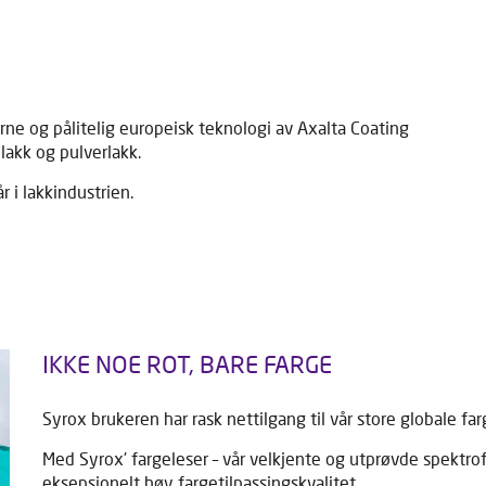
rne og pålitelig europeisk teknologi av Axalta Coating
lakk og pulverlakk.
 i lakkindustrien.
IKKE NOE ROT, BARE FARGE
Syrox brukeren har rask nettilgang til vår store globale 
Med Syrox' fargeleser – vår velkjente og utprøvde spektrof
eksepsjonelt høy fargetilpassingskvalitet.