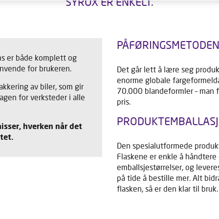
SYROX ER ENKELT.
PÅFØRINGSMETODEN
ms er både komplett og
anvende for brukeren.
Det går lett å lære seg produ
enorme globale fargeformeldat
kkering av biler, som gir
70.000 blandeformler – man f
gen for verksteder i alle
pris.
PRODUKTEMBALLASJ
sser, hverken når det
tet.
Den spesialutformede produk
Flaskene er enkle å håndtere 
emballsjestørrelser, og levere
på tide å bestille mer. Alt bidr
flasken, så er den klar til bruk.