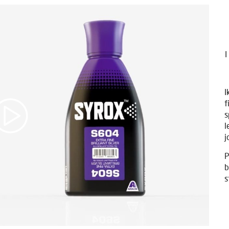
I
I
f
s
l
j
P
b
s