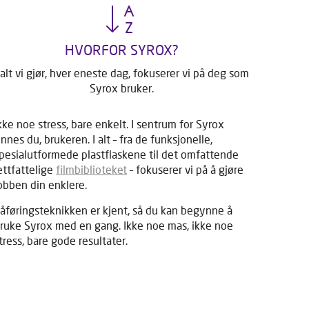
HVORFOR SYROX?
 alt vi gjør, hver eneste dag, fokuserer vi på deg som
Syrox bruker.
kke noe stress, bare enkelt. I sentrum for Syrox
innes du, brukeren. I alt – fra de funksjonelle,
pesialutformede plastflaskene til det omfattende
ettfattelige
filmbiblioteket
– fokuserer vi på å gjøre
obben din enklere.
åføringsteknikken er kjent, så du kan begynne å
ruke Syrox med en gang. Ikke noe mas, ikke noe
tress, bare gode resultater.