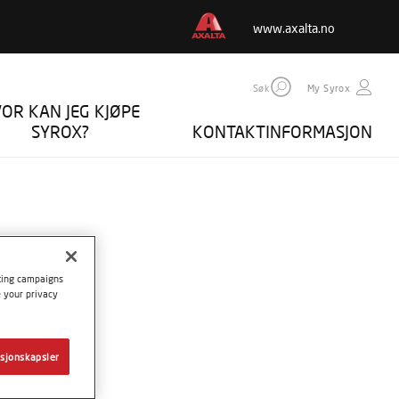
www.axalta.no
Søk
My Syrox
OR KAN JEG KJØPE
SYROX?
KONTAKTINFORMASJON
eting campaigns
e your privacy
sjonskapsler