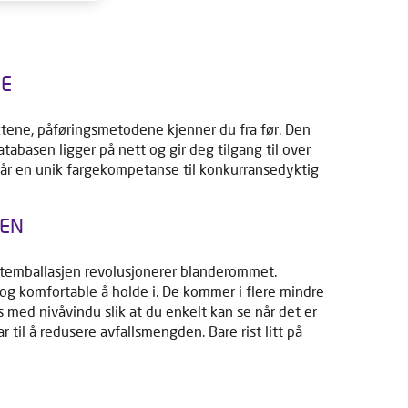
E
ktene, påføringsmetodene kjenner du fra før. Den
abasen ligger på nett og gir deg tilgang til over
år en unik fargekompetanse til konkurransedyktig
EN
temballasjen revolusjonerer blanderommet.
og komfortable å holde i. De kommer i flere mindre
s med nivåvindu slik at du enkelt kan se når det er
ar til å redusere avfallsmengden. Bare rist litt på