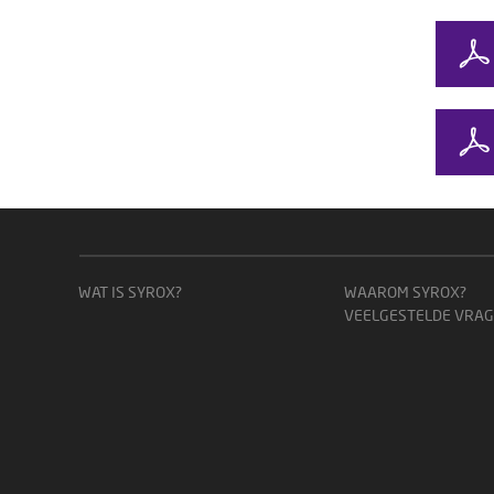
WAT IS SYROX?
WAAROM SYROX?
VEELGESTELDE VRA