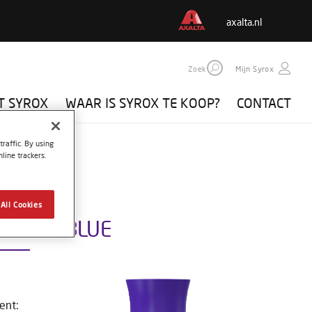
axalta.nl
Zoek
Mijn Syrox
T SYROX
WAAR IS SYROX TE KOOP?
CONTACT
raffic. By using
line trackers.
All Cookies
LLIANT BLUE
ent: