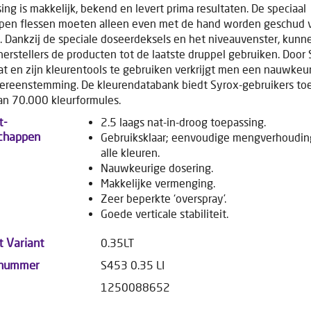
ing is makkelijk, bekend en levert prima resultaten. De speciaal
pen flessen moeten alleen even met de hand worden geschud 
. Dankzij de speciale doseerdeksels en het niveauvenster, kunn
erstellers de producten tot de laatste druppel gebruiken. Door
t en zijn kleurentools te gebruiken verkrijgt men een nauwkeu
ereenstemming. De kleurendatabank biedt Syrox-gebruikers to
n 70.000 kleurformules.
t-
2.5 laags nat-in-droog toepassing.
chappen
Gebruiksklaar; eenvoudige mengverhoudin
alle kleuren.
Nauwkeurige dosering.
Makkelijke vermenging.
Zeer beperkte ‘overspray’.
Goede verticale stabiliteit.
t Variant
0.35LT
lnummer
S453 0.35 LI
1250088652