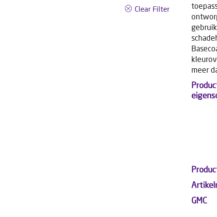
toepass
Clear Filter
ontwor
gebruik
schadeh
Basecoa
kleurov
meer da
Produc
eigens
Produc
Artike
GMC