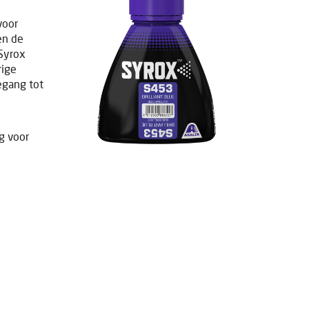
voor
en de
 Syrox
rige
egang tot
g voor