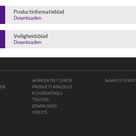
Productinformatieblad
Downloaden
Veiligheidsblad
Downloaden
WERKEN MET SYROX
WAAR IS SYROX
GEN
PRODUCTCATALOGUS
KLEURENTOOLS
TDS/SDS
DOWNLOADS
VIDEO'S