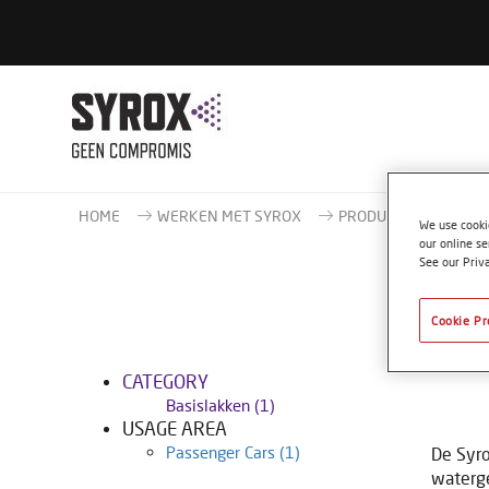
HOME
WERKEN MET SYROX
PRODUCTCATALOGUS
We use cookie
our online se
See our Priv
Cookie Pr
CATEGORY
Basislakken
(1)
USAGE AREA
Passenger Cars
(1)
De Syro
waterge