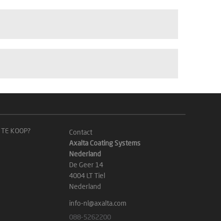
 TE KOOP?
Contact
Axalta Coating Systems
Nederland
De Geer 14
4004 LT Tiel
Nederland
info-nl@axalta.com
088-5262200