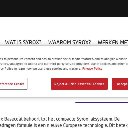
WAT IS SYROX?
WAAROM SYROX?
WERKEN ME
Basislakken
MIXING TINT S453 BRILLIANT BLUE
s to personalize content and ads, to provide social media features, and to analyze website t
rvices, you agree to Axalta and our third-party service providers’ use of cookies and other on
acy Policy to learn how we use these cookies and trackers.
Privacy Policy
eference Center
Reject All Non-Essential Cookies
Accept 
MIXING TINT S453 BRI
x Basecoat behoort tot het compacte Syrox laksysteem. De
dragen formule is een nieuwe Europese technologie. Dit betek