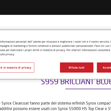
 SYROX?
PERCHÉ SYROX?
LAVORARE CON SYROX
informazioni personali dell`utente per misurare e migliorare i nostri siti e il nostro servizio,
mpagne di marketing e fornire contenuti e annunci pubblicitari personalizzati. Fare clic con 
Ausiliari
S959 BRILLIANT BLUE ADDITIVE
use per esercitare i propri diritti in materia di privacy. Per ulteriori informazioni consultare
ulla privacy
itti in materia di privacy
Rifiuta tutti
Accett
S959 BRILLIANT BLU
e Syrox Clearcoat fanno parte del sistema refinish Syrox compact.
 additivi possono essere usati con Syrox S5000 HS Top Clear o