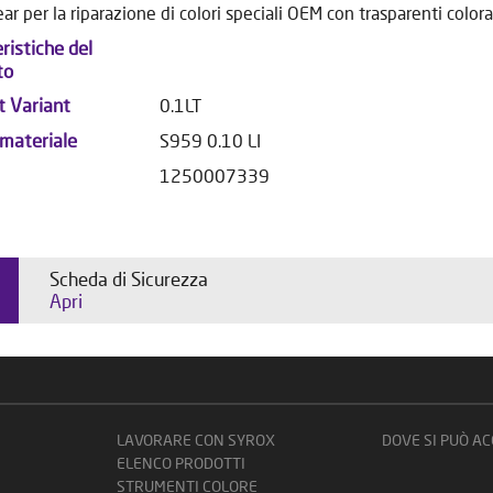
ar per la riparazione di colori speciali OEM con trasparenti colorat
ristiche del
to
t Variant
0.1LT
 materiale
S959 0.10 LI
1250007339
Scheda di Sicurezza
Apri
LAVORARE CON SYROX
DOVE SI PUÒ A
ELENCO PRODOTTI
STRUMENTI COLORE