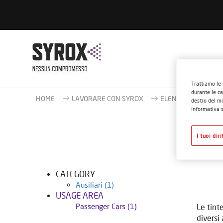
COS’È
Trattiamo le 
durante le ca
HOME
LAVORARE CON SYROX
ELENCO PRODOTTI
destro del mo
Informativa s
I tuoi dir
CATEGORY
Ausiliari
(1)
USAGE AREA
Passenger Cars
(1)
Le tint
diversi