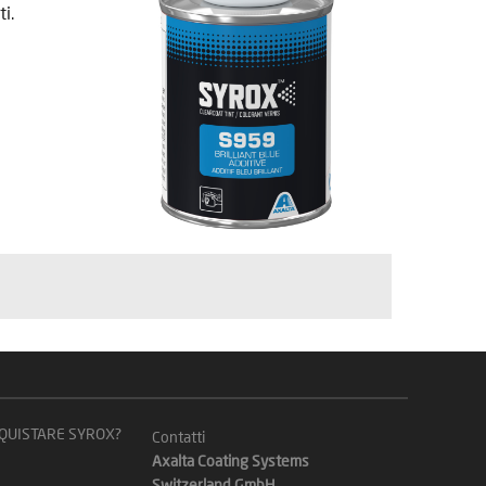
i.
CQUISTARE SYROX?
Contatti
Axalta Coating Systems
Switzerland GmbH