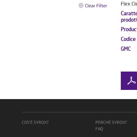
Flex Cle
Clear Filter
Caratte
prodot
Produc
Codice
GMC
COS’È SYROX?
PERCHÉ SYROX?
FAQ