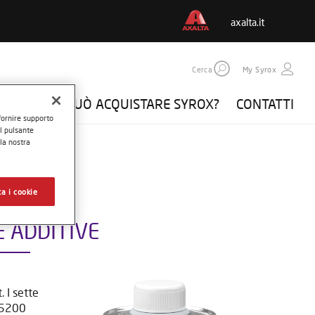
axalta.it
Cerca
My Syrox
DOVE SI PUÒ ACQUISTARE SYROX?
CONTATTI
 fornire supporto
il pulsante
 la nostra
a i cookie
E ADDITIVE
 I sette
 S5200