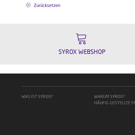
Zurücksetzen
SYROX WEBSHOP
WAS IST SYROX?
WARUM SYROX?
HÄUFIG GESTELLTE 