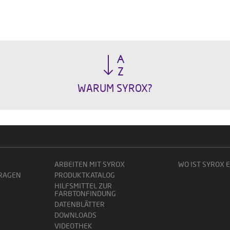
WARUM SYROX?
ARBEITEN MIT SYROX
WO IST SYROX 
FRAGEN
PRODUKTKATALOG
HILFSMITTEL ZUR
FARBTONFINDUNG
DATENBLÄTTER
DOWNLOADS
VIDEOTHEK