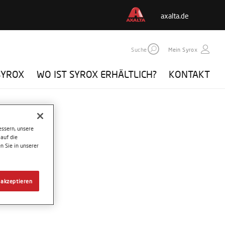
axalta.de
Suche
Mein Syrox
SYROX
WO IST SYROX ERHÄLTLICH?
KONTAKT
ssern, unsere
auf die
n Sie in unserer
 akzeptieren