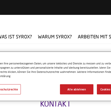
WAS IST SYROX?
WARUM SYROX?
ARBEITEN MIT 
ten Ihre personenbezogenen Daten, um unsere Websites und Dienste zu messen und zu verbe
pagnen zu unterstützen und personalisierte Inhalte und Werbung bereitzustellen. Wenn Sie 
 rechts klicken, können Sie Ihre Datenschutzrechte wahrnehmen. Weitere Informationen finde
rklärung
nschutzrechte
Alle ablehnen
Cookies
KONTAKT