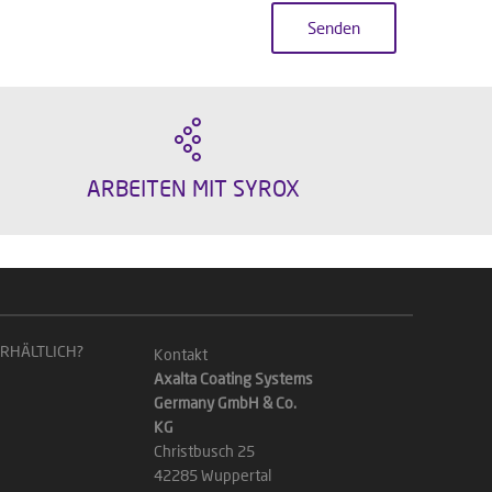
ARBEITEN MIT SYROX
ERHÄLTLICH?
Kontakt
Axalta Coating Systems
Germany GmbH & Co.
KG
Christbusch 25
42285 Wuppertal