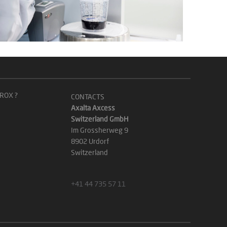
ROX ?
CONTACTS
Axalta Axcess
Switzerland GmbH
Im Grossherweg 9
8902 Urdorf
Switzerland
+41 44 735 57 11