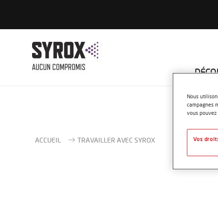
DÉCO
Nous utilison
campagnes mar
vous pouvez e
ACCUEIL
TRAVAILLER AVEC SYROX
Vos droit