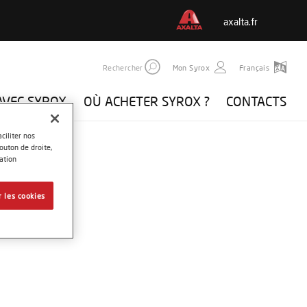
axalta.fr
Rechercher
Mon Syrox
Français
AVEC SYROX
OÙ ACHETER SYROX ?
CONTACTS
ciliter nos
outon de droite,
ation
 les cookies