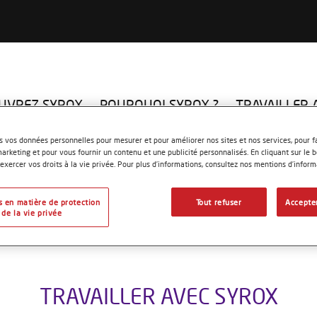
UVREZ SYROX
POURQUOI SYROX ?
TRAVAILLER 
s vos données personnelles pour mesurer et pour améliorer nos sites et nos services, pour fa
keting et pour vous fournir un contenu et une publicité personnalisés. En cliquant sur le b
xercer vos droits à la vie privée. Pour plus d’informations, consultez nos mentions d’inform
s en matière de protection
Tout refuser
Accepter
de la vie privée
TRAVAILLER AVEC SYROX