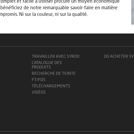
omplet et facile à utiliser procure un moyen économique
s bénéficiez de notre remarquable savoir-faire en matière
romis. Ni sur la couleur, ni sur la qualité.
TRAVAILLER AVEC SYROX
OÙ ACHETER SY
CATALOGUE DES
PRODUITS
RECHERCHE DE TEINTE
FT/FDS
TÉLÉCHARGEMENTS
VIDÉOS