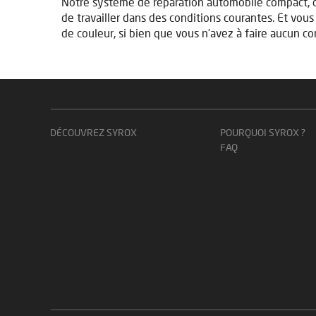
Notre système de réparation automobile compact, c
de travailler dans des conditions courantes. Et vou
de couleur, si bien que vous n'avez à faire aucun comp
DÉCOUVREZ SYROX
POURQUOI SYROX ?
FAQ