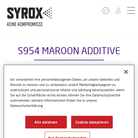
S954 MAROON ADDITIVE
Wir verarbeiten Ihre personenbezogenen Daten, um unsere Websites und
Die eingefärbten Klarlacke von Syrox sind Teil des
Dienste zu messen und zu verbessern, unsere Marketingkampagnen zu
kompakten Syrox Reparaturlacksystems. Die sieben
unterstützen und personalisierte Inhalte und Werbung bereitzustellen. Wenn
verschiedenen Zusatzmittel können mit dem S5000 HS Top
Sie auf die Schaltfläche rechts klicken, können Sie Ihre Datenschutzrechte
wahrnehmen. Weitere Informationen finden Sie in unserer
Clear oder S5200 Flex Clear zur Reparatur von eingefärbten
Datenschutzerklärung
OEM-Lacken verwendet werden.
Alle ablehnen
Cookies akzeptieren
Produktmerkmale
Ihre Datenschutzrechte