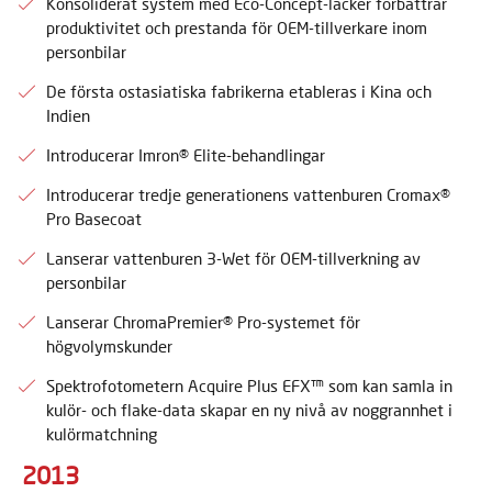
Konsoliderat system med Eco-Concept-lacker förbättrar
produktivitet och prestanda för OEM-tillverkare inom
personbilar
De första ostasiatiska fabrikerna etableras i Kina och
Indien
Introducerar Imron® Elite-behandlingar
Introducerar tredje generationens vattenburen Cromax®
Pro Basecoat
Lanserar vattenburen 3-Wet för OEM-tillverkning av
personbilar
Lanserar ChromaPremier® Pro-systemet för
högvolymskunder
Spektrofotometern Acquire Plus EFX™ som kan samla in
kulör- och flake-data skapar en ny nivå av noggrannhet i
kulörmatchning
2013