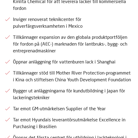
Kinlita Chemical för att leverera lacker till kommersiella
fordon
Inviger renoverat teknikcenter för
pulverfärgsverksamheten i Mexico
Tillkännager expansion av den globala produktportföljen
för fordon på (AEC-) marknaden för lantbruks-, bygg- och
entreprenadmaskiner
Öppnar anläggning för vattenburen lack i Shanghai
Tillkännager stöd till Mother River Protection-programmet
i Kina och stiftelsen China Youth Development Foundation
Bygger ut anläggningarna för kundutbildning i Japan för
lackeringstekniker
Tar emot GM-utmärkelsen Supplier of the Year
Tar emot Hyundais leverantörsutmärkelse Excellence in
Purchasing i Brasilien
Öppnar det första centret för utbildning i lackteknologi i