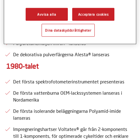
Fusionsbondade epoxipulverfärger Nap-Gard® för
Avvisa alla
Acceptera cookies
rörledningar lanseras
1970-talet
Dina dataskyddsrättigheter
Polyuretanemaljen Imron® lanseras
De dekorativa pulverfärgerna Alesta® lanseras
1980-talet
Det första spektrofotometerinstrumentet presenteras
De första vattenburna OEM-lackssystemen lanseras i
Nordamerika
De första isolerande beläggningarna Polyamid-imide
lanseras
Impregneringshartser Voltatex® går från 2-komponents
till 1-komponents, för optimerade cykeltider och enklare