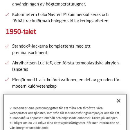
användningen av högtemperaturugnar.
Kolorimetern ColorMasterTM kommersialiseras och
förbättrar kulörmatchningen vid lackeringsarbeten
1950-talet
Standox®-lackerna kompletteras med ett
premiumsortiment
Akrylhartsen Lucite®, den första termoplastiska akrylen,
lanseras
Pionjär med L.a.b.-kulörekvationer, en del av grunden för
modern kulörvetenskap
Den första fabriken i Latinamerika, i Tlalneplanta, Mexiko
etableras
Vi behandlar dina personuppgifter för att mäta och förbättra våra
1960-talet
webbplatser och tjänster, som stöd för marknadsföringskampanjer och för att
tillhandahålla anpassat innehåll och anpassade annonser. Klicka på knappen
till höger om du vill utöva dina dataskyddsrättigheter. För mer information se
Akrylemaljen Centari® lanseras
vårt integritetsmeddelande