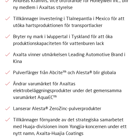
Andreas Kramvis, vice ordförande för Honeywell Inc., blir
ny medlem i Axaltas styrelse
Tillkännager investering i Tlalnepantla i Mexico för att
utöka hartsproduktionen för transportlacker
Bryter ny mark i Wuppertal i Tyskland för att öka
produktionskapaciteten för vattenburen lack
Axalta vinner utmärkelsen Leading Automotive Brand i
Kina
Pulverfärger från Abcite™ och Alesta® blir globala
Ändrar varumärket för Axaltas
elektrobeläggningsprodukter under det gemensamma
varumärket AquaEC™
Lanserar Alesta® ZeroZinc-pulverprodukter
Tillkännager förnyande av det strategiska samarbetet
med Huaja-divisionen inom Yongjia-koncernen under ett
nytt namn, Axalta-Huajia Coatings