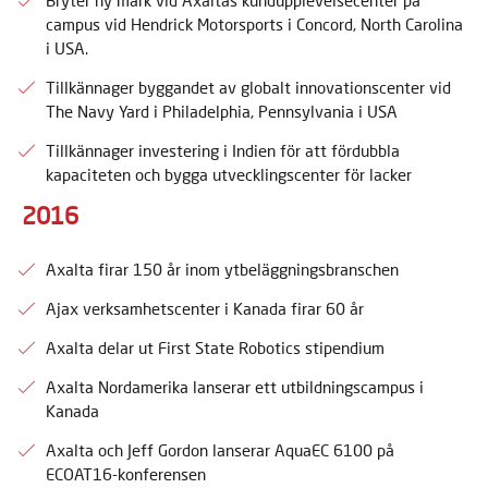
Bryter ny mark vid Axaltas kundupplevelsecenter på
campus vid Hendrick Motorsports i Concord, North Carolina
i USA.
Tillkännager byggandet av globalt innovationscenter vid
The Navy Yard i Philadelphia, Pennsylvania i USA
Tillkännager investering i Indien för att fördubbla
kapaciteten och bygga utvecklingscenter för lacker
2016
Axalta firar 150 år inom ytbeläggningsbranschen
Ajax verksamhetscenter i Kanada firar 60 år
Axalta delar ut First State Robotics stipendium
Axalta Nordamerika lanserar ett utbildningscampus i
Kanada
Axalta och Jeff Gordon lanserar AquaEC 6100 på
ECOAT16-konferensen