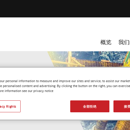
概览
我们
our personal information to measure and improve our sites and service, to assist our mark
e personalised content and advertising. By clicking the button on the right, you can exercis
ore information see our privacy notice
品，以满足特
vacy Rights
全部拒绝
接受