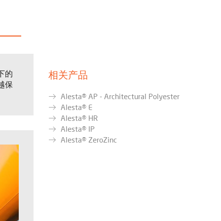
下的
相关产品
越保
Alesta® AP - Architectural Polyester
Alesta® E
Alesta® HR
Alesta® IP
Alesta® ZeroZinc