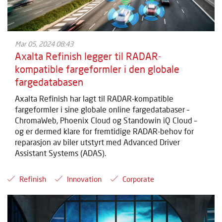
Mar 05, 2024 08:43
Axalta Refinish legger til RADAR-
kompatible fargeformler i den globale
fargedatabasen
Axalta Refinish har lagt til RADAR-kompatible
fargeformler i sine globale online fargedatabaser –
ChromaWeb, Phoenix Cloud og Standowin iQ Cloud –
og er dermed klare for fremtidige RADAR-behov for
reparasjon av biler utstyrt med Advanced Driver
Assistant Systems (ADAS).
Refinish
Innovation
Corporate