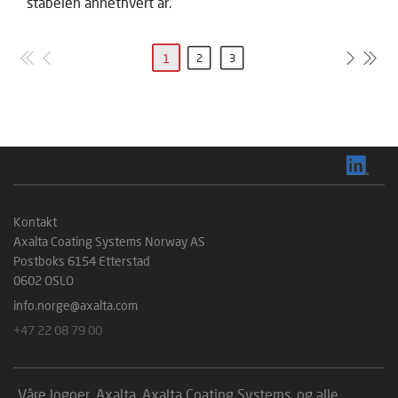
stabelen annethvert år.
1
2
3
Kontakt
Axalta Coating Systems Norway AS
Postboks 6154 Etterstad
0602 OSLO
info.norge@axalta.com
+47 22 08 79 00
Våre logoer, Axalta, Axalta Coating Systems, og alle