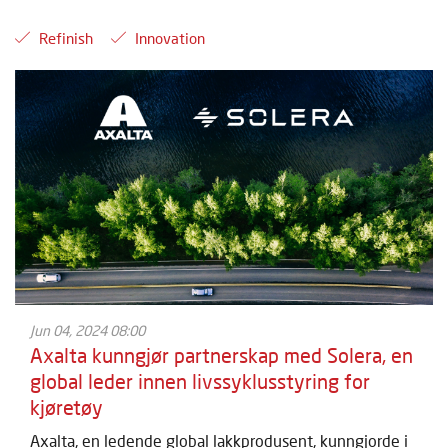
Refinish
Innovation
Jun 04, 2024 08:00
Axalta kunngjør partnerskap med Solera, en
global leder innen livssyklusstyring for
kjøretøy
Axalta, en ledende global lakkprodusent, kunngjorde i