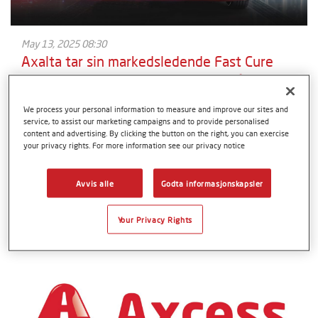
May 13, 2025 08:30
Axalta tar sin markedsledende Fast Cure
Low Energy-teknologi til neste nivå
Axalta kunngjør lanseringen av sin nestegenerasjons
We process your personal information to measure and improve our sites and
patenterte Fast Cure Low Energy System (FCLE)
service, to assist our marketing campaigns and to provide personalised
klarlakk- og grunningsprodukter. FCLE-teknologien gir
content and advertising. By clicking the button on the right, you can exercise
your privacy rights. For more information see our privacy notice
eksepsjonell kvalitet og økt produktivitet, som
resulterer i høyere fortjeneste for verksteder samt
potensielt redusert energiforbruk under tørking.
Avvis alle
Godta informasjonskapsler
Refinish
Corporate
Your Privacy Rights