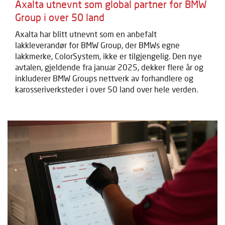
Axalta utnevnt som global partner for BMW
Group i over 50 land
Axalta har blitt utnevnt som en anbefalt
lakkleverandør for BMW Group, der BMWs egne
lakkmerke, ColorSystem, ikke er tilgjengelig. Den nye
avtalen, gjeldende fra januar 2025, dekker flere år og
inkluderer BMW Groups nettverk av forhandlere og
karosseriverksteder i over 50 land over hele verden.