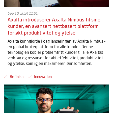
Sep 10, 2024 11:01
Axalta introduserer Axalta Nimbus til sine
kunder, en avansert nettbasert plattform
for økt produktivitet og ytelse
Axalta kunngjorde i dag lanseringen av Axalta Nimbus -
en global brukerplattform for alle kunder. Denne
teknologien kobler problemfritt kunder til alle Axaltas
verktøy og ressurser for økt effektivitet, produktivitet
og ytelse, som igjen maksimerer lønnsomheten.
Refinish
Innovation