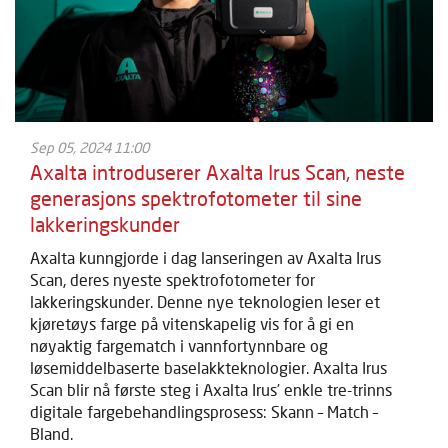
Sep 05, 2024 11:00
Axalta introduserer Axalta Irus Scan, neste
generasjons spektrofotometer til sine
lakkeringskunder
Axalta kunngjorde i dag lanseringen av Axalta Irus
Scan, deres nyeste spektrofotometer for
lakkeringskunder. Denne nye teknologien leser et
kjøretøys farge på vitenskapelig vis for å gi en
nøyaktig fargematch i vannfortynnbare og
løsemiddelbaserte baselakkteknologier. Axalta Irus
Scan blir nå første steg i Axalta Irus’ enkle tre-trinns
digitale fargebehandlingsprosess: Skann – Match –
Bland.