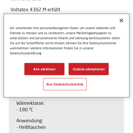
Voltatex 4302 M erfüllt
Verordnung (EG) Nr. 1907/2006 (REACH)
- inklusive Anhang XIV (SVHC's, PBT/vPvB)
Wir verarbeiten Ihre personenbezogenen Daten, um unsere Websites und
- inklusive Anhang XVII und Verordnung (EU) Nr.
Dienste zu messen und zu verbessern, unsere Marketingkampagnen zu
unterstützen und personalisierte Inhalte und Werbung bereitzustellen. Wenn
2017/1000 (PFOA)
Sie auf die Schaltfläche rechts klicken, können Sie Ihre Datenschutzrechte
wahrnehmen. Weitere Informationen finden Sie in unserer
Richtlinie 2011/65/EU (RoHS)
Datenschutzerklärung
Verordnung (EU) 2019/1021 (Persistente organische
Schadstoffe)
Alle ablehnen
Cookies akzeptieren
Ihre Datenschutzrechte
Produktkriterien
Wärmeklasse:
- 180 °C
Anwendung:
- Heißtauchen