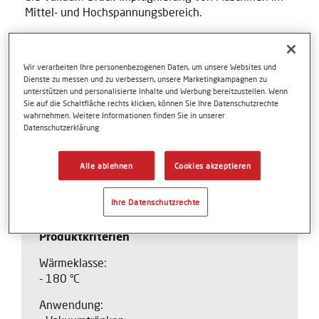
Mittel- und Hochspannungsbereich.
Voltaprem 5400 erfüllt
Verordnung (EG) Nr. 1907/2006 (REACH)
Wir verarbeiten Ihre personenbezogenen Daten, um unsere Websites und
- inklusive Anhang XIV (SVHC's, PBT/vPvB)
Dienste zu messen und zu verbessern, unsere Marketingkampagnen zu
unterstützen und personalisierte Inhalte und Werbung bereitzustellen. Wenn
- inklusive Anhang XVII und Verordnung (EU) Nr.
Sie auf die Schaltfläche rechts klicken, können Sie Ihre Datenschutzrechte
2017/1000 (PFOA)
wahrnehmen. Weitere Informationen finden Sie in unserer
Datenschutzerklärung
Richtlinie 2011/65/EU (RoHS)
Verordnung (EU) 2019/1021 (Persistente organische
Alle ablehnen
Cookies akzeptieren
Schadstoffe)
Ihre Datenschutzrechte
Produktkriterien
Wärmeklasse:
- 180 °C
Anwendung: