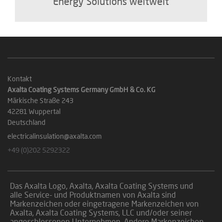
Energy Solutions weltweit
Kontakt
Axalta Coating Systems Germany GmbH & Co. KG
Märkische Straße 243
42281 Wuppertal
Deutschland
electricalinsulation@axalta.com
+49 (0)202 5292322
Das Axalta Logo, Axalta, Axalta Coating Systems und
alle Service- und Produktnamen von Axalta sind
Markenzeichen oder eingetragene Markenzeichen von
Axalta, Axalta Coating Systems, LLC und/oder seiner
angeschlossenen Unternehmen. Andere Markenzeichen