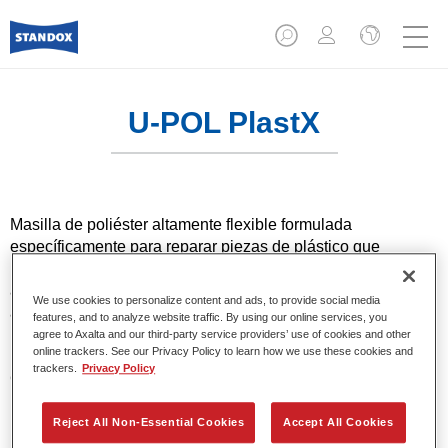
U-POL PlastX
Masilla de poliéster altamente flexible formulada
específicamente para reparar piezas de plástico que
requieren total flexibilidad como parachoques. Tiene una
adherencia superior y excelentes propiedades para la
We use cookies to personalize content and ads, to provide social media
aplicación de capas delgadas. Aprobado como parte del
features, and to analyze website traffic. By using our online services, you
proceso de reparación estándar de Axalta. U-POL es una
agree to Axalta and our third-party service providers’ use of cookies and other
online trackers. See our Privacy Policy to learn how we use these cookies and
marca registrada de U-POL Ltd, una empresa de Axalta
trackers.
Privacy Policy
Coating Systems©. Aprobado como parte del proceso de
reparación estándar de Axalta.
Reject All Non-Essential Cookies
Accept All Cookies