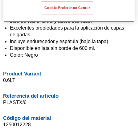
Características del producto
Altamente flexible
Cookie Preference Center
Adhesión superior a la mayoría de los plásticos rígidos,
fibra de vidrio, SMC y acero desnudo.
Excelentes propiedades para la aplicación de capas
delgadas
Incluye endurecedor y espátula (bajo la tapa)
Disponible en lata sin borde de 600 ml.
Color: Negro
Product Variant
0.6LT
Referencia del artículo
PLASTX/6
Código del material
1250012228