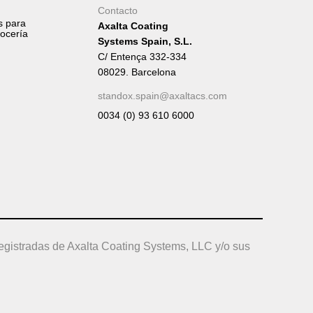
Contacto
s para
Axalta Coating
rocería
Systems Spain, S.L.
C/ Entença 332-334
08029. Barcelona
standox.spain@axaltacs.com
0034 (0) 93 610 6000
egistradas de Axalta Coating Systems, LLC y/o sus