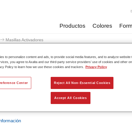
Productos
Colores
Form
Masillas Activadores
Masillas Activ
s to personalize content and ads, to provide social media features, and to analyze website t
rvices, you agree to Axalta and our third-party service providers’ use of cookies and other on
acy Policy to learn how we use these cookies and trackers.
Privacy Policy
reference Center
Reject All Non-Essential Cookies
Hardener Paste Blue
cia del artículo
6L1BC 0.09 KG
Accept All Cookies
del material
1250008819
nformación