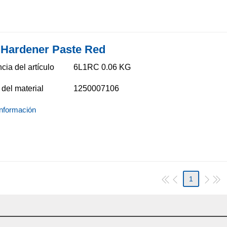
Hardener Paste Red
cia del artículo
6L1RC 0.06 KG
del material
1250007106
nformación
1