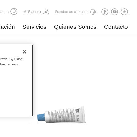
Buscar
Mi Standox
Standox en el mundo
ación
Servicios
Quienes Somos
Contacto
adores
raffic. By using
line trackers.