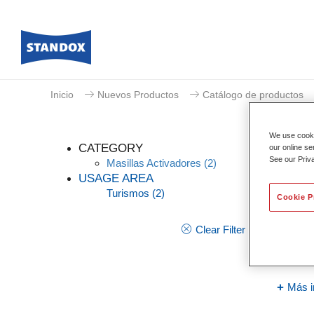
Inicio
Nuevos Productos
Catálogo de productos
We use cookie
CATEGORY
our online se
See our Priv
Masillas Activadores
(2)
USAGE AREA
Turismos
(2)
Cookie P
BPO 
Referen
Clear Filter
Código 
Más i