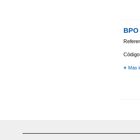
BPO 
Referen
Código 
Más i