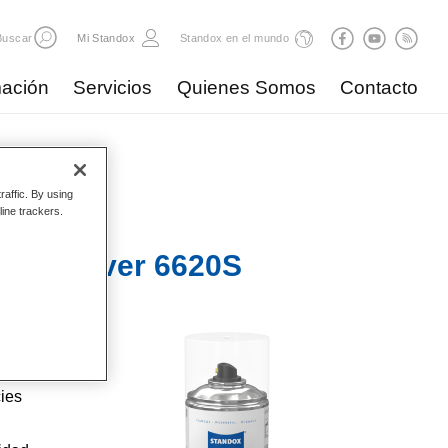
Buscar
Mi Standox
Standox en el mundo
ación
Servicios
Quienes Somos
Contacto
raffic. By using
line trackers.
ne Remover 6620S
zcla de
o
cies