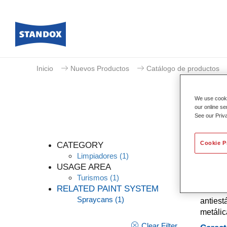
Inicio
Nuevos Productos
Catálogo de productos
We use cookie
our online se
See our Priv
Cookie P
CATEGORY
Limpiadores
(1)
USAGE AREA
Turismos
(1)
Limpia
RELATED PAINT SYSTEM
disolve
Spraycans
(1)
antiest
metálic
Clear Filter