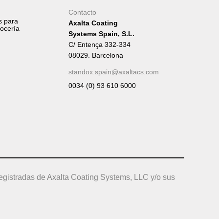
Contacto
s para
Axalta Coating
rocería
Systems Spain, S.L.
C/ Entença 332-334
08029. Barcelona
standox.spain@axaltacs.com
0034 (0) 93 610 6000
egistradas de Axalta Coating Systems, LLC y/o sus