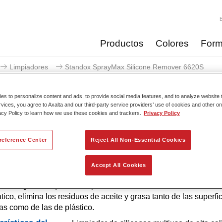
Productos
Colores
Form
Limpiadores
Standox SprayMax Silicone Remover 6620S
s to personalize content and ads, to provide social media features, and to analyze website t
rvices, you agree to Axalta and our third-party service providers’ use of cookies and other on
acy Policy to learn how we use these cookies and trackers.
Privacy Policy
Standox SprayMax Silico
reference Center
Reject All Non-Essential Cookies
Accept All Cookies
dor de Siliconas SprayMax Silicone Remover 6620S es una me
ntes orgánicos que se evaporan lentamente. Gracias a su efect
ático, elimina los residuos de aceite y grasa tanto de las superfi
as como de las de plástico.