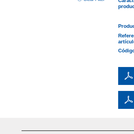
Caract
produ
Produc
Refere
artícul
Código