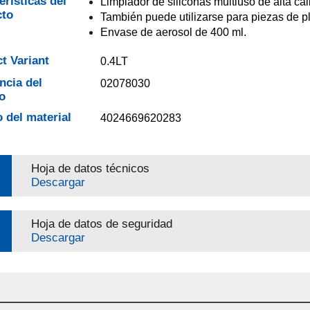
erísticas del
Limpiador de siliconas multiuso de alta cal
cto
También puede utilizarse para piezas de pl
Envase de aerosol de 400 ml.
t Variant
0.4LT
ncia del
02078030
o
 del material
4024669620283
Hoja de datos técnicos
Descargar
Hoja de datos de seguridad
Descargar