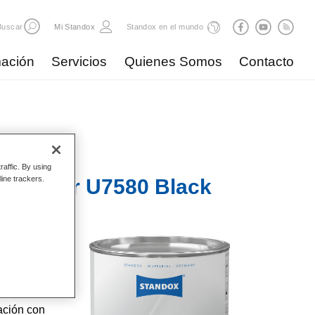
Buscar
Mi Standox
Standox en el mundo
ación
Servicios
Quienes Somos
Contacto
raffic. By using
line trackers.
Surfacer U7580 Black
 se
as. Se
 U7550,
e
ación con