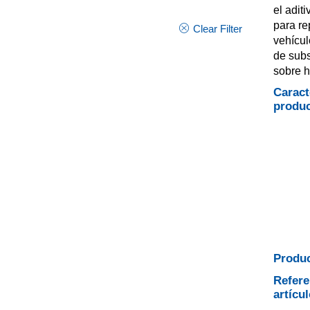
el adit
para re
Clear Filter
vehícul
de sub
sobre 
Caract
produ
Produc
Refere
artícul