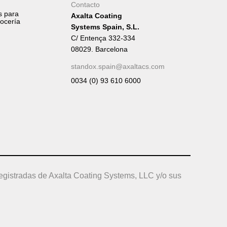
Contacto
s para
Axalta Coating
rocería
Systems Spain, S.L.
C/ Entença 332-334
08029. Barcelona
standox.spain@axaltacs.com
0034 (0) 93 610 6000
egistradas de Axalta Coating Systems, LLC y/o sus