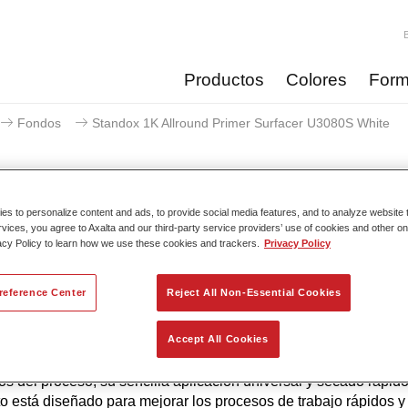
Productos
Colores
Form
Fondos
Standox 1K Allround Primer Surfacer U3080S White
s to personalize content and ads, to provide social media features, and to analyze website t
rvices, you agree to Axalta and our third-party service providers’ use of cookies and other on
Standox 1K Allround Primer S
acy Policy to learn how we use these cookies and trackers.
Privacy Policy
reference Center
Reject All Non-Essential Cookies
a Imprimación Aparejo 1K Allround Primer Surfacer U3080S e
la productividad, especialmente para las pequeñas reparacione
Accept All Cookies
 de reparación se acorta considerablemente gracias a la reduc
os del proceso, su sencilla aplicación universal y secado rápido
o está diseñado para mejorar los procesos de trabajo rápidos 