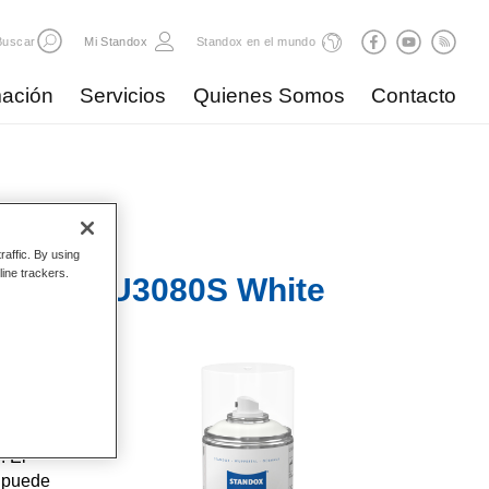
Buscar
Mi Standox
Standox en el mundo
ación
Servicios
Quienes Somos
Contacto
raffic. By using
line trackers.
urfacer U3080S White
n Spray
s. El
ción de
. El
y puede