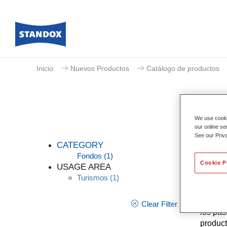
Inicio
Nuevos Productos
Catálogo de productos
We use cookie
our online se
See our Priv
CATEGORY
Fondos
(1)
Cookie P
USAGE AREA
Turismos
(1)
La nuev
mejora 
proceso
Clear Filter
los pas
product