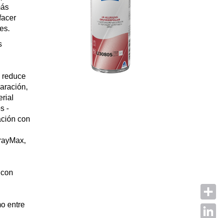
más
facer
es.
s
 reduce
aración,
rial
s -
ción con
prayMax,
 con
mo entre
Shar