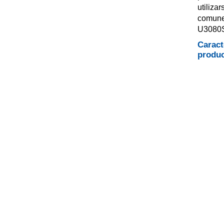
utiliza
comunes
U3080S 
Caract
produ