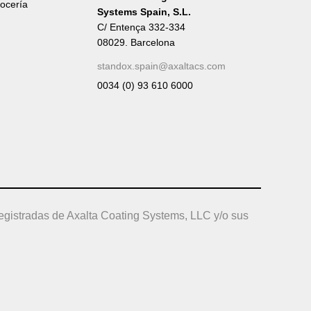
rocería
Systems Spain, S.L.
C/ Entença 332-334
08029. Barcelona
standox.spain@axaltacs.com
0034 (0) 93 610 6000
egistradas de Axalta Coating Systems, LLC y/o sus