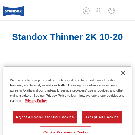
Standox Thinner 2K 10-20
Diluyente 2K de Standox.
We use cookies to personalize content and ads, to provide social media
Características del producto
features, and to analyze website traffic. By using our online services, you
Diluyente Standox.
agree to Axalta and our third-party service providers’ use of cookies and other
Consulte la información proporcionada en las fichas
online trackers. See our Privacy Policy to learn how we use these cookies and
trackers.
Privacy Policy
técnicas sobre los materiales de base en relación a
posibles áreas de aplicación.
Reject All Non-Essential Cookies
Accept All Cookies
Product Variant
Cookie Preference Center
5LT