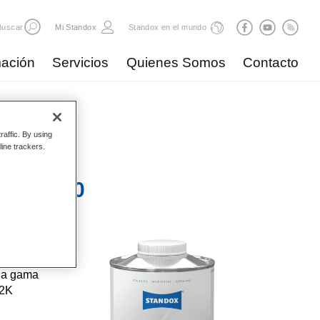
Buscar
Mi Standox
Standox en el mundo
ación
Servicios
Quienes Somos
Contacto
raffic. By using
line trackers.
nd 5750​
 la gama
 2K