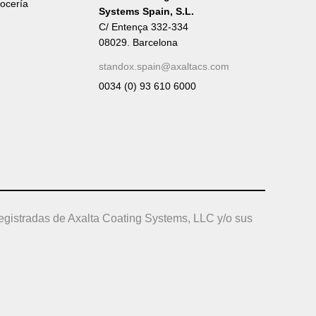
rocería
Systems Spain, S.L.
C/ Entença 332-334
08029. Barcelona
standox.spain@axaltacs.com
0034 (0) 93 610 6000
egistradas de Axalta Coating Systems, LLC y/o sus