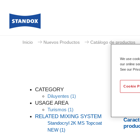
Inicio
Nuevos Productos
Catálogo de productos
We use cookie
our online se
See our Priv
Cookie P
CATEGORY
Diluyentes
(1)
USAGE AREA
Turismos
(1)
Aditivo
RELATED MIXING SYSTEM
Caract
Standocryl 2K MS Topcoat
produ
NEW
(1)