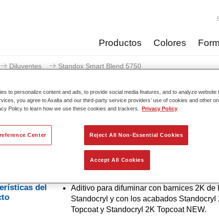
Productos
Colores
Form
Diluyentes
Standox Smart Blend 5750​
s to personalize content and ads, to provide social media features, and to analyze website t
rvices, you agree to Axalta and our third-party service providers’ use of cookies and other on
acy Policy to learn how we use these cookies and trackers.
Privacy Policy
Standox Smart Ble
reference Center
Reject All Non-Essential Cookies
Accept All Cookies
 para difuminar acabados y barnices.
erísticas del
Aditivo para difuminar con barnices 2K de
cto
Standocryl y con los acabados Standocryl
Topcoat y Standocryl 2K Topcoat NEW.