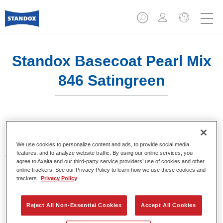
Standox Basecoat Pearl Mix
846 Satingreen
Sistema de base bicapa disolvente de Standox.
We use cookies to personalize content and ads, to provide social media
features, and to analyze website traffic. By using our online services, you
Características del producto
agree to Axalta and our third-party service providers’ use of cookies and other
Excelente precisión en la igualación del color.
online trackers. See our Privacy Policy to learn how we use these cookies and
Colores sólidos, metalizados y perlados.
trackers.
Privacy Policy
Excelentes propiedades de relleno.
Buena opacidad.
Reject All Non-Essential Cookies
Accept All Cookies
Sistema de base bicapa disolvente de Standox.
Fácil de difuminar.