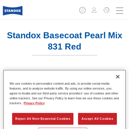
Standox Basecoat Pearl Mix
831 Red
Sistema de base bicapa disolvente de Standox.
We use cookies to personalize content and ads, to provide social media
features, and to analyze website traffic. By using our online services, you
Características del producto
agree to Axalta and our third-party service providers’ use of cookies and other
Excelente precisión en la igualación del color.
online trackers. See our Privacy Policy to learn how we use these cookies and
Colores sólidos, metalizados y perlados.
trackers.
Privacy Policy
Excelentes propiedades de relleno.
Buena opacidad.
Reject All Non-Essential Cookies
Accept All Cookies
Sistema de base bicapa disolvente de Standox.
Fácil de difuminar.