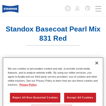
Standox Basecoat Pearl Mix
831 Red
Sistema de base bicapa disolvente de Standox.
We use cookies to personalize content and ads, to provide social media
features, and to analyze website traffic. By using our online services, you
Características del producto
agree to Axalta and our third-party service providers’ use of cookies and other
Excelente precisión en la igualación del color.
online trackers. See our Privacy Policy to learn how we use these cookies and
Colores sólidos, metalizados y perlados.
trackers.
Privacy Policy
Excelentes propiedades de relleno.
Buena opacidad.
Reject All Non-Essential Cookies
Accept All Cookies
Sistema de base bicapa disolvente de Standox.
Fácil de difuminar.