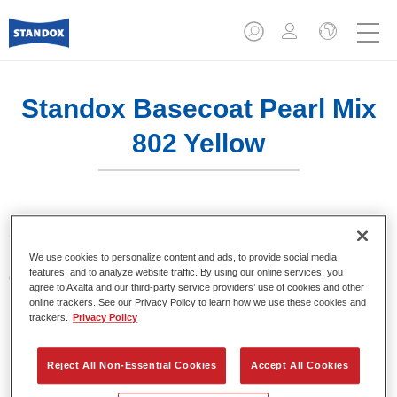
Standox Basecoat Pearl Mix
802 Yellow
Sistema de base bicapa disolvente de Standox.
We use cookies to personalize content and ads, to provide social media
features, and to analyze website traffic. By using our online services, you
Características del producto
agree to Axalta and our third-party service providers’ use of cookies and other
Excelente precisión en la igualación del color.
online trackers. See our Privacy Policy to learn how we use these cookies and
Colores sólidos, metalizados y perlados.
trackers.
Privacy Policy
Excelentes propiedades de relleno.
Buena opacidad.
Reject All Non-Essential Cookies
Accept All Cookies
Sistema de base bicapa disolvente de Standox.
Fácil de difuminar.