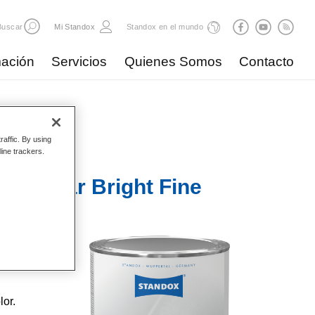
Buscar
Mi Standox
Standox en el mundo
ación
Servicios
Quienes Somos
Contacto
raffic. By using
line trackers.
erdollar Bright Fine
o.
lor.