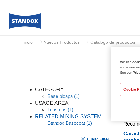
Inicio
Nuevos Productos
Catálogo de productos
We use cookie
our online se
See our Priv
CATEGORY
Cookie P
Base bicapa
(1)
USAGE AREA
Turismos
(1)
Un tint
RELATED MIXING SYSTEM
opacida
Standox Basecoat
(1)
Recomen
Caract
Clear Filter
produ