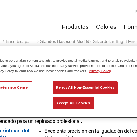
Productos
Colores
Form
Base bicapa
Standox Basecoat Mix 892 Silverdollar Bright Fine
s to personalize content and ads, to provide social media features, and to analyze website t
rvices, you agree to Axalta and our third-party service providers’ use of cookies and other on
acy Policy to learn how we use these cookies and trackers.
Privacy Policy
Standox Basecoat Mix 892 Silv
reference Center
Reject All Non-Essential Cookies
Accept All Cookies
e convencional con excelentes propiedades de relleno y buena
d. Destaca por su superior precisión del color y fácil difuminad
dado para un repintado profesional.
erísticas del
Excelente precisión en la igualación del co
cto