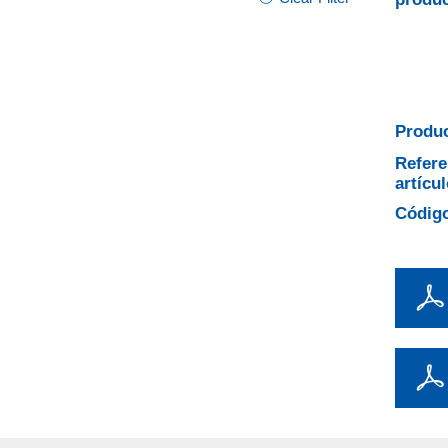
Produc
Refere
artícul
Código