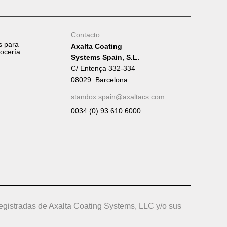
Tumb
Contacto
s para
Axalta Coating
rocería
Systems Spain, S.L.
C/ Entença 332-334
08029. Barcelona
standox.spain@axaltacs.com
0034 (0) 93 610 6000
egistradas de Axalta Coating Systems, LLC y/o sus