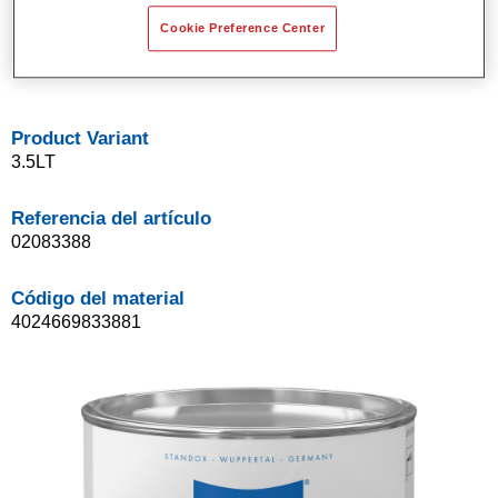
Buena opacidad.
Cookie Preference Center
Sistema de base bicapa disolvente de Standox.
Fácil de difuminar.
Product Variant
3.5LT
Referencia del artículo
02083388
Código del material
4024669833881