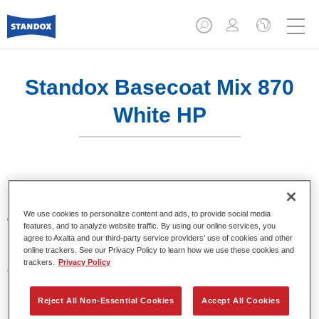
Standox Basecoat Mix 870
White HP
Un tinte convencional con excelentes propiedades de
relleno y buena opacidad. Destaca por su superior precisión
We use cookies to personalize content and ads, to provide social media
del color y fácil difuminado. Recomendado para un
features, and to analyze website traffic. By using our online services, you
repintado profesional.
agree to Axalta and our third-party service providers’ use of cookies and other
online trackers. See our Privacy Policy to learn how we use these cookies and
trackers.
Privacy Policy
Características del producto
Excelente precisión en la igualación del color.
Colores sólidos, metalizados y perlados.
Reject All Non-Essential Cookies
Accept All Cookies
Excelentes propiedades de relleno.