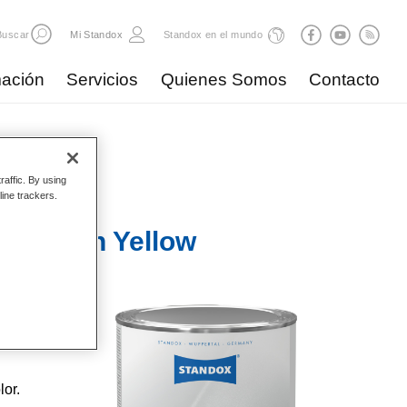
Buscar
Mi Standox
Standox en el mundo
ación
Servicios
Quienes Somos
Contacto
raffic. By using
line trackers.
7 Green Yellow
o.
lor.