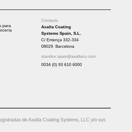
Tumb
Contacto
s para
Axalta Coating
rocería
Systems Spain, S.L.
C/ Entença 332-334
08029. Barcelona
standox.spain@axaltacs.com
0034 (0) 93 610 6000
egistradas de Axalta Coating Systems, LLC y/o sus