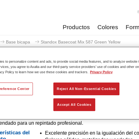
Productos
Colores
Form
Base bicapa
Standox Basecoat Mix 587 Green Yellow
s to personalize content and ads, to provide social media features, and to analyze website t
rvices, you agree to Axalta and our third-party service providers’ use of cookies and other on
acy Policy to learn how we use these cookies and trackers.
Privacy Policy
Standox Basecoat Mix 58
reference Center
Reject All Non-Essential Cookies
Accept All Cookies
e convencional con excelentes propiedades de relleno y buena
d. Destaca por su superior precisión del color y fácil difuminad
dado para un repintado profesional.
erísticas del
Excelente precisión en la igualación del co
cto