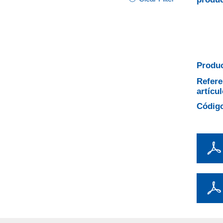
Produc
Refere
artícul
Código