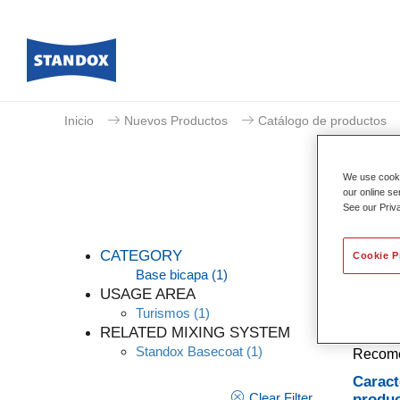
Inicio
Nuevos Productos
Catálogo de productos
We use cookie
our online se
See our Priv
CATEGORY
Cookie P
Base bicapa
(1)
USAGE AREA
Turismos
(1)
Un tint
RELATED MIXING SYSTEM
opacida
Standox Basecoat
(1)
Recomen
Caract
Clear Filter
produ