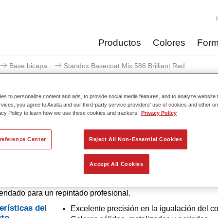
Productos
Colores
Form
Base bicapa
Standox Basecoat Mix 586 Brilliant Red
s to personalize content and ads, to provide social media features, and to analyze website t
rvices, you agree to Axalta and our third-party service providers’ use of cookies and other on
acy Policy to learn how we use these cookies and trackers.
Privacy Policy
Standox Basecoat Mix 58
reference Center
Reject All Non-Essential Cookies
Accept All Cookies
e convencional con excelentes propiedades de relleno y buena
d. Destaca por su superior precisión del color y fácil difuminad
dado para un repintado profesional.
erísticas del
Excelente precisión en la igualación del co
cto