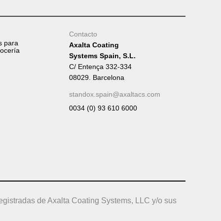
Tumb
Contacto
s para
Axalta Coating
rocería
Systems Spain, S.L.
C/ Entença 332-334
08029. Barcelona
standox.spain@axaltacs.com
0034 (0) 93 610 6000
egistradas de Axalta Coating Systems, LLC y/o sus