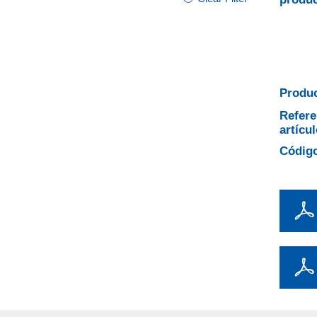
Produc
Refere
artícul
Código