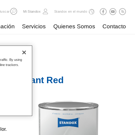
Buscar
Mi Standox
Standox en el mundo
ación
Servicios
Quienes Somos
Contacto
raffic. By using
line trackers.
6 Brilliant Red
o.
lor.