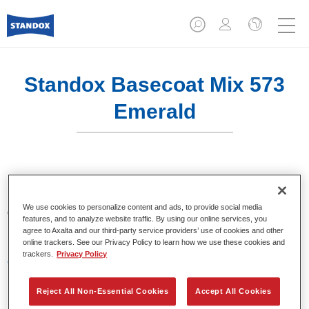
Standox Basecoat Mix 573
Emerald
Un tinte convencional con excelentes propiedades de
relleno y buena opacidad. Destaca por su superior precisión
We use cookies to personalize content and ads, to provide social media
del color y fácil difuminado. Recomendado para un
features, and to analyze website traffic. By using our online services, you
repintado profesional.
agree to Axalta and our third-party service providers’ use of cookies and other
online trackers. See our Privacy Policy to learn how we use these cookies and
trackers.
Privacy Policy
Características del producto
Excelente precisión en la igualación del color.
Colores sólidos, metalizados y perlados.
Reject All Non-Essential Cookies
Accept All Cookies
Excelentes propiedades de relleno.