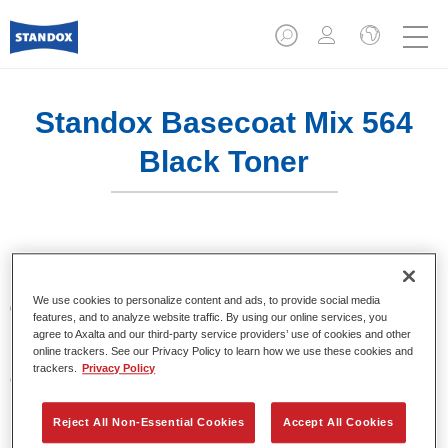
Standox Basecoat Mix 564
Black Toner
Un tinte convencional con excelentes propiedades de
relleno y buena opacidad. Destaca por su superior precisión
We use cookies to personalize content and ads, to provide social media
del color y fácil difuminado. Recomendado para un
features, and to analyze website traffic. By using our online services, you
repintado profesional.
agree to Axalta and our third-party service providers’ use of cookies and other
online trackers. See our Privacy Policy to learn how we use these cookies and
trackers.
Privacy Policy
Características del producto
Excelente precisión en la igualación del color.
Colores sólidos, metalizados y perlados.
Reject All Non-Essential Cookies
Accept All Cookies
Excelentes propiedades de relleno.