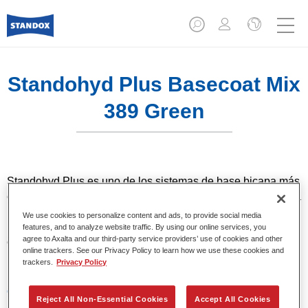
Standohyd Plus Basecoat Mix
389 Green
Standohyd Plus es uno de los sistemas de base bicapa más
eficientes, de eficacia probada, para turismos. Es un sistema
base agua con un bajo contenido en disolvente y
We use cookies to personalize content and ads, to provide social media
respetuosa con el medio ambiente, que ofrece una
features, and to analyze website traffic. By using our online services, you
agree to Axalta and our third-party service providers’ use of cookies and other
extraordinaria precisión del color, una aplicación eficiente y
online trackers. See our Privacy Policy to learn how we use these cookies and
una calidad superior en colores metalizados y lisos.
trackers.
Privacy Policy
Características del producto
Reject All Non-Essential Cookies
Accept All Cookies
Colores sólidos, metalizados y perlados.