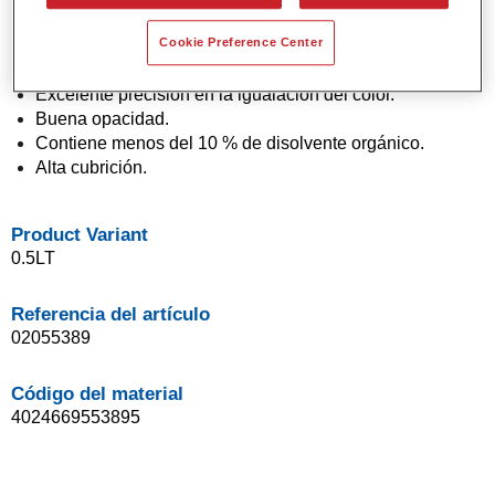
Pintura base agua.
Cookie Preference Center
Aplicación en un solo paso (técnica "1 Visit").
Fácil de difuminar.
Excelente precisión en la igualación del color.
Buena opacidad.
Contiene menos del 10 % de disolvente orgánico.
Alta cubrición.
Product Variant
0.5LT
Referencia del artículo
02055389
Código del material
4024669553895