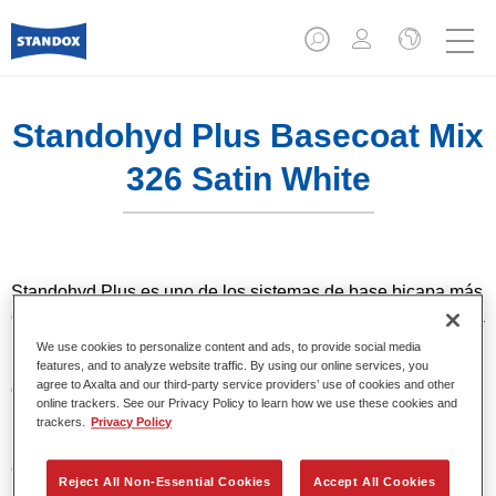
Standohyd Plus Basecoat Mix
326 Satin White
Standohyd Plus es uno de los sistemas de base bicapa más
eficientes, de eficacia probada, para turismos. Es un sistema
base agua con un bajo contenido en disolvente y
We use cookies to personalize content and ads, to provide social media
respetuosa con el medio ambiente, que ofrece una
features, and to analyze website traffic. By using our online services, you
agree to Axalta and our third-party service providers’ use of cookies and other
extraordinaria precisión del color, una aplicación eficiente y
online trackers. See our Privacy Policy to learn how we use these cookies and
una calidad superior en colores metalizados y lisos.
trackers.
Privacy Policy
Características del producto
Reject All Non-Essential Cookies
Accept All Cookies
Colores sólidos, metalizados y perlados.