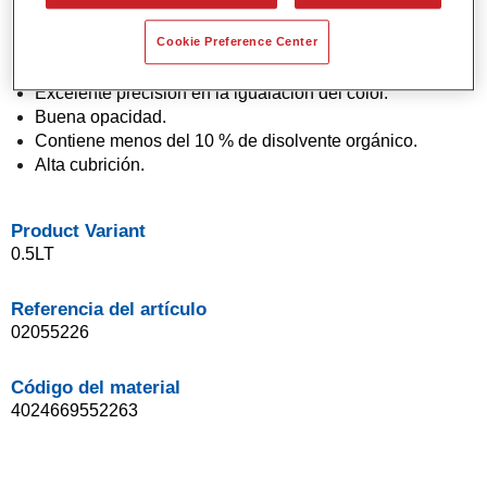
Pintura base agua.
Cookie Preference Center
Aplicación en un solo paso (técnica "1 Visit").
Fácil de difuminar.
Excelente precisión en la igualación del color.
Buena opacidad.
Contiene menos del 10 % de disolvente orgánico.
Alta cubrición.
Product Variant
0.5LT
Referencia del artículo
02055226
Código del material
4024669552263