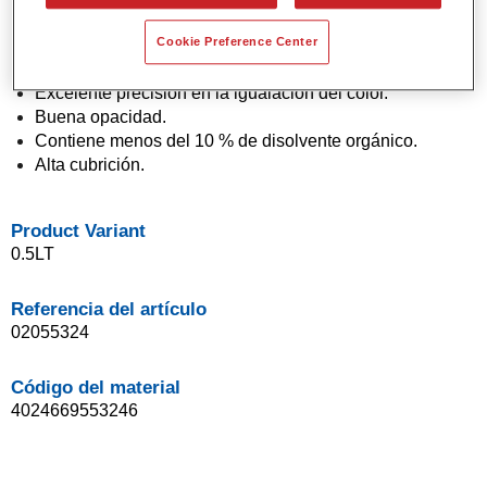
Pintura base agua.
Cookie Preference Center
Aplicación en un solo paso (técnica "1 Visit").
Fácil de difuminar.
Excelente precisión en la igualación del color.
Buena opacidad.
Contiene menos del 10 % de disolvente orgánico.
Alta cubrición.
Product Variant
0.5LT
Referencia del artículo
02055324
Código del material
4024669553246