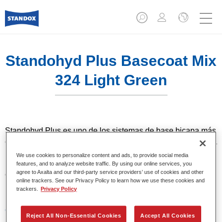
Standohyd Plus Basecoat Mix
324 Light Green
Standohyd Plus es uno de los sistemas de base bicapa más
eficientes, de eficacia probada, para turismos. Es un sistema
base agua con un bajo contenido en disolvente y
We use cookies to personalize content and ads, to provide social media
respetuosa con el medio ambiente, que ofrece una
features, and to analyze website traffic. By using our online services, you
agree to Axalta and our third-party service providers’ use of cookies and other
extraordinaria precisión del color, una aplicación eficiente y
online trackers. See our Privacy Policy to learn how we use these cookies and
una calidad superior en colores metalizados y lisos.
trackers.
Privacy Policy
Características del producto
Reject All Non-Essential Cookies
Accept All Cookies
Colores sólidos, metalizados y perlados.