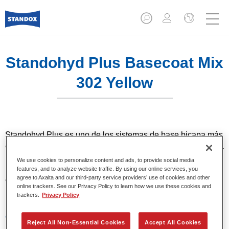
Standohyd Plus Basecoat Mix
302 Yellow
Standohyd Plus es uno de los sistemas de base bicapa más
eficientes, de eficacia probada, para turismos. Es un sistema
base agua con un bajo contenido en disolvente y
We use cookies to personalize content and ads, to provide social media
respetuosa con el medio ambiente, que ofrece una
features, and to analyze website traffic. By using our online services, you
agree to Axalta and our third-party service providers’ use of cookies and other
extraordinaria precisión del color, una aplicación eficiente y
online trackers. See our Privacy Policy to learn how we use these cookies and
una calidad superior en colores metalizados y lisos.
trackers.
Privacy Policy
Características del producto
Reject All Non-Essential Cookies
Accept All Cookies
Colores sólidos, metalizados y perlados.