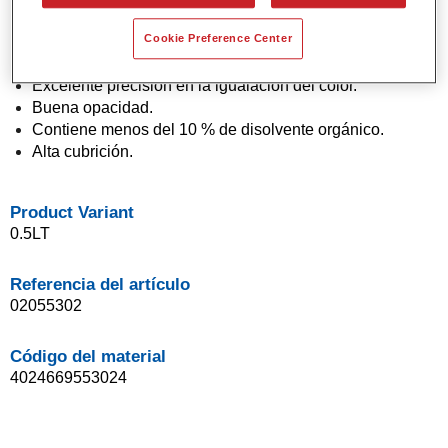
Pintura base agua.
Cookie Preference Center
Aplicación en un solo paso (técnica "1 Visit").
Fácil de difuminar.
Excelente precisión en la igualación del color.
Buena opacidad.
Contiene menos del 10 % de disolvente orgánico.
Alta cubrición.
Product Variant
0.5LT
Referencia del artículo
02055302
Código del material
4024669553024