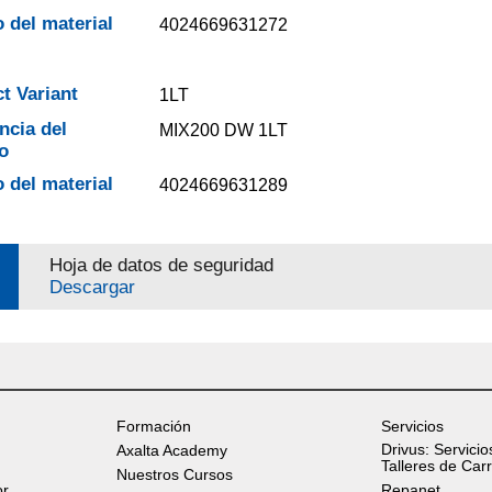
 del material
4024669631272
t Variant
1LT
ncia del
MIX200 DW 1LT
o
 del material
4024669631289
Hoja de datos de seguridad
Descargar
Formación
Servicios
Drivus: Servicio
Axalta Academy
Talleres de Car
Nuestros Cursos
or
Repanet