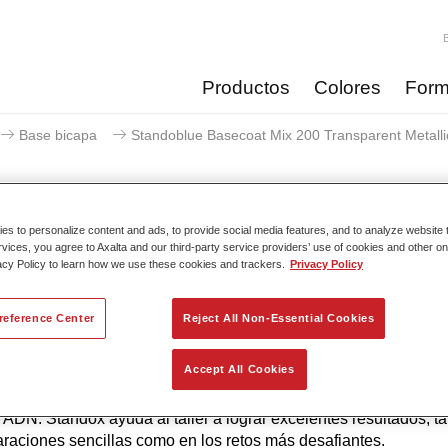
Productos
Colores
Form
Base bicapa
Standoblue Basecoat Mix 200 Transparent Metalli
s to personalize content and ads, to provide social media features, and to analyze website t
rvices, you agree to Axalta and our third-party service providers’ use of cookies and other on
Standoblue Basecoat Mix 200 
acy Policy to learn how we use these cookies and trackers.
Privacy Policy
reference Center
Reject All Non-Essential Cookies
 a su continuo desarrollo, la serie Standoblue ofrece los nivel
Accept All Cookies
e precisión de color. Esto se debe a que la competencia en el col
iento tecnológico y los más altos estándares de calidad están 
 ADN. Standox ayuda al taller a lograr excelentes resultados, t
araciones sencillas como en los retos más desafiantes.