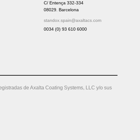
C/ Entença 332-334
08029. Barcelona
standox.spain@axaltacs.com
0034 (0) 93 610 6000
egistradas de Axalta Coating Systems, LLC y/o sus