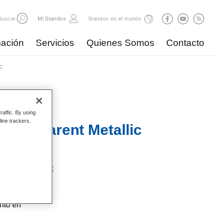
Buscar
Mi Standox
Standox en el mundo
ación
Servicios
Quienes Somos
Contacto
c
raffic. By using
line trackers.
Transparent Metallic
es más
or, el
en
anto en