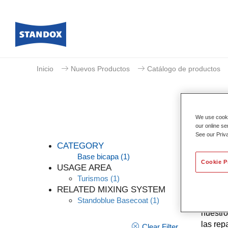
Inicio
Nuevos Productos
Catálogo de productos
We use cookie
our online se
See our Priv
CATEGORY
Base bicapa
(1)
Cookie P
USAGE AREA
Turismos
(1)
Gracias
RELATED MIXING SYSTEM
altos d
Standoblue Basecoat
(1)
conocim
nuestro
las rep
Clear Filter