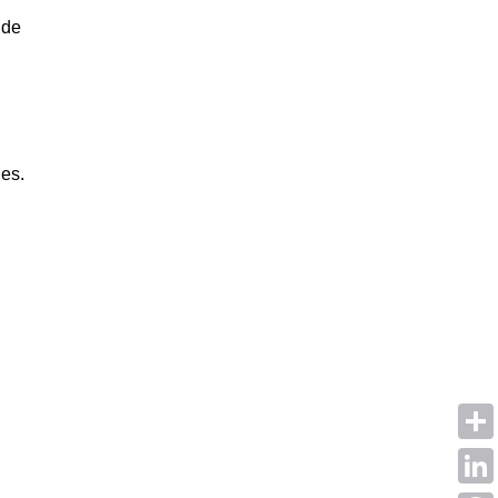
 de
les.
Shar