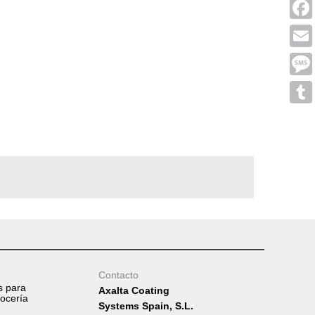
Linke
Face
Emai
Mess
Tumb
Contacto
s para
Axalta Coating
rocería
Systems Spain, S.L.