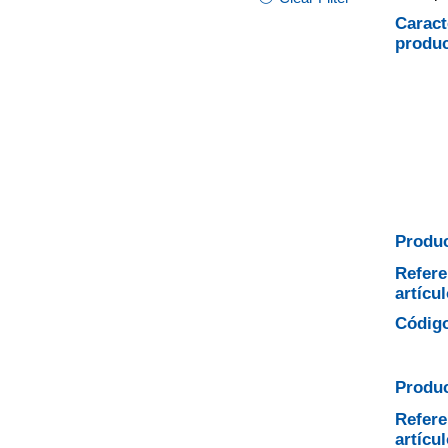
Caract
produ
Produc
Refere
artícul
Código
Produc
Refere
artícul