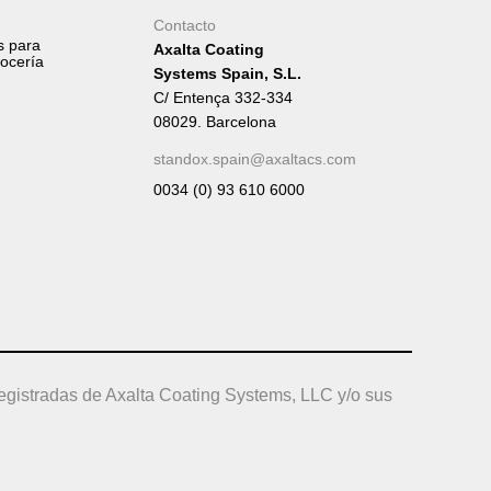
Contacto
s para
Axalta Coating
rocería
Systems Spain, S.L.
C/ Entença 332-334
08029. Barcelona
standox.spain@axaltacs.com
0034 (0) 93 610 6000
egistradas de Axalta Coating Systems, LLC y/o sus