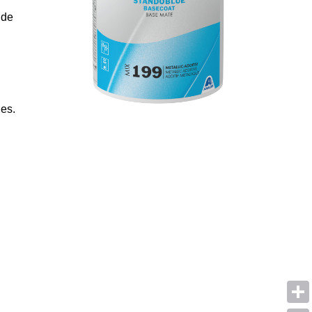
 de
les.