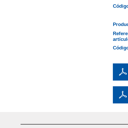
Código
Produc
Refere
artícul
Código