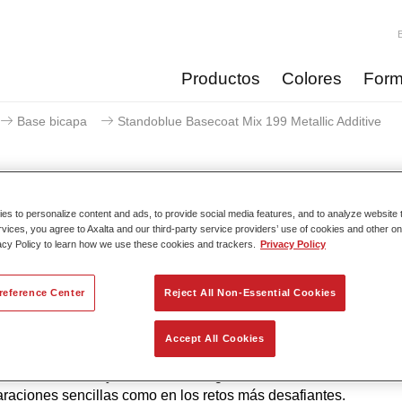
Productos
Colores
Form
Base bicapa
Standoblue Basecoat Mix 199 Metallic Additive
s to personalize content and ads, to provide social media features, and to analyze website t
Standoblue Basecoat Mix 199
rvices, you agree to Axalta and our third-party service providers’ use of cookies and other on
acy Policy to learn how we use these cookies and trackers.
Privacy Policy
reference Center
Reject All Non-Essential Cookies
 a su continuo desarrollo, la serie Standoblue ofrece los nivel
e precisión de color. Esto se debe a que la competencia en el col
Accept All Cookies
iento tecnológico y los más altos estándares de calidad están 
 ADN. Standox ayuda al taller a lograr excelentes resultados, t
araciones sencillas como en los retos más desafiantes.