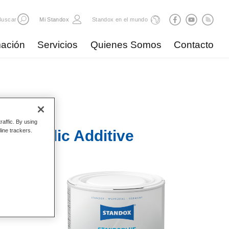
Buscar
Mi Standox
Standox en el mundo
ación
Servicios
Quienes Somos
Contacto
raffic. By using
 Metallic Additive
line trackers.
es más
or, el
en
anto en