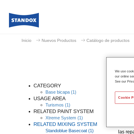
Inicio
Nuevos Productos
Catálogo de productos
We use cookie
our online se
See our Priv
CATEGORY
Base bicapa
(1)
USAGE AREA
Cookie P
Turismos
(1)
Gracias
RELATED PAINT SYSTEM
altos d
Xtreme System
(1)
conocim
RELATED MIXING SYSTEM
nuestro
Standoblue Basecoat
(1)
las rep