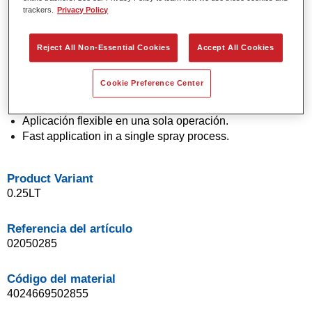
trackers.
Privacy Policy
Colores sólidos y de efecto con tecnología de pigmento
de última generación.
Excepcional precisión de color.
Reject All Non-Essential Cookies
Accept All Cookies
Excelente control de moteado.
Excelentes propiedades de flujo.
Cookie Preference Center
Buenas características de difuminado para transiciones
suaves y reparaciones invisibles.
Aplicación flexible en una sola operación.
Fast application in a single spray process.
Product Variant
0.25LT
Referencia del artículo
02050285
Código del material
4024669502855