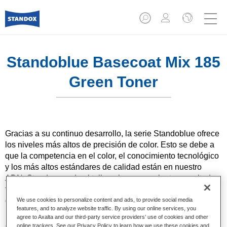
Standoblue Basecoat Mix 185
Green Toner
Gracias a su continuo desarrollo, la serie Standoblue ofrece
los niveles más altos de precisión de color. Esto se debe a
que la competencia en el color, el conocimiento tecnológico
y los más altos estándares de calidad están en nuestro
ADN. Standox ayuda al taller a lograr excelentes resultados,
tanto en las reparaciones sencillas como en los retos más
desafiantes.
We use cookies to personalize content and ads, to provide social media
features, and to analyze website traffic. By using our online services, you
agree to Axalta and our third-party service providers’ use of cookies and other
Características del producto
online trackers. See our Privacy Policy to learn how we use these cookies and