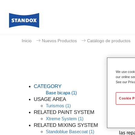
Inicio
Nuevos Productos
Catálogo de productos
We use cookie
our online se
See our Priv
CATEGORY
Base bicapa
(1)
USAGE AREA
Cookie P
Turismos
(1)
Gracias
RELATED PAINT SYSTEM
altos d
Xtreme System
(1)
conocim
RELATED MIXING SYSTEM
nuestro
Standoblue Basecoat
(1)
las rep