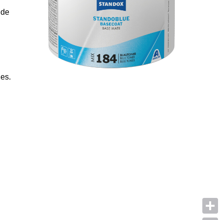
 de
les.