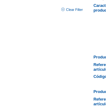
Caract
Clear Filter
produ
Produc
Refere
artícul
Código
Produc
Refere
artícul