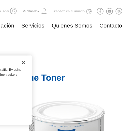
Buscar
Mi Standox
Standox en el mundo
ación
Servicios
Quienes Somos
Contacto
raffic. By using
 184 Blue Toner
line trackers.
es más
or, el
en
anto en