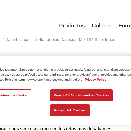
Productos
Colores
Form
Base bicapa
Standoblue Basecoat Mix 184 Blue Toner
s to personalize content and ads, to provide social media features, and to analyze website t
Standoblue Basecoat Mix
rvices, you agree to Axalta and our third-party service providers’ use of cookies and other on
acy Policy to learn how we use these cookies and trackers.
Privacy Policy
reference Center
Reject All Non-Essential Cookies
 a su continuo desarrollo, la serie Standoblue ofrece los nivel
e precisión de color. Esto se debe a que la competencia en el col
Accept All Cookies
iento tecnológico y los más altos estándares de calidad están 
 ADN. Standox ayuda al taller a lograr excelentes resultados, t
araciones sencillas como en los retos más desafiantes.