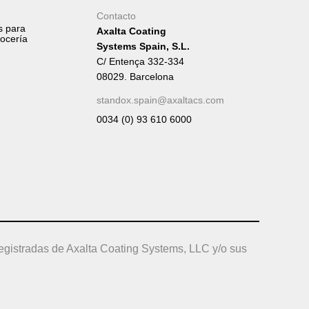
Contacto
s para
Axalta Coating
rocería
Systems Spain, S.L.
C/ Entença 332-334
08029. Barcelona
standox.spain@axaltacs.com
0034 (0) 93 610 6000
egistradas de Axalta Coating Systems, LLC y/o sus