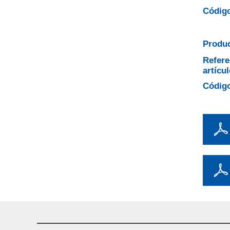
Código
Produc
Refere
artícul
Código