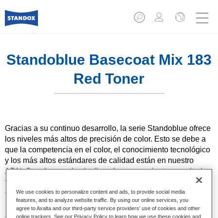
Standoblue Basecoat Mix 183
Red Toner
Gracias a su continuo desarrollo, la serie Standoblue ofrece
los niveles más altos de precisión de color. Esto se debe a
que la competencia en el color, el conocimiento tecnológico
y los más altos estándares de calidad están en nuestro
ADN. Standox ayuda al taller a lograr excelentes resultados,
tanto en las reparaciones sencillas como en los retos más
desafiantes.
We use cookies to personalize content and ads, to provide social media
features, and to analyze website traffic. By using our online services, you
agree to Axalta and our third-party service providers’ use of cookies and other
Características del producto
online trackers. See our Privacy Policy to learn how we use these cookies and