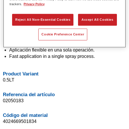
trackers.
Privacy Policy
Colores sólidos y de efecto con tecnología de pigmento
de última generación.
Excepcional precisión de color.
Reject All Non-Essential Cookies
Accept All Cookies
Excelente control de moteado.
Excelentes propiedades de flujo.
Cookie Preference Center
Buenas características de difuminado para transiciones
suaves y reparaciones invisibles.
Aplicación flexible en una sola operación.
Fast application in a single spray process.
Product Variant
0.5LT
Referencia del artículo
02050183
Código del material
4024669501834