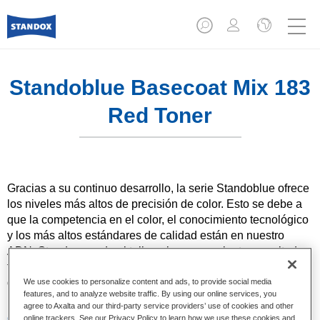
Standoblue Basecoat Mix 183
Red Toner
Gracias a su continuo desarrollo, la serie Standoblue ofrece
los niveles más altos de precisión de color. Esto se debe a
que la competencia en el color, el conocimiento tecnológico
y los más altos estándares de calidad están en nuestro
ADN. Standox ayuda al taller a lograr excelentes resultados,
tanto en las reparaciones sencillas como en los retos más
desafiantes.
We use cookies to personalize content and ads, to provide social media
features, and to analyze website traffic. By using our online services, you
agree to Axalta and our third-party service providers’ use of cookies and other
Características del producto
online trackers. See our Privacy Policy to learn how we use these cookies and