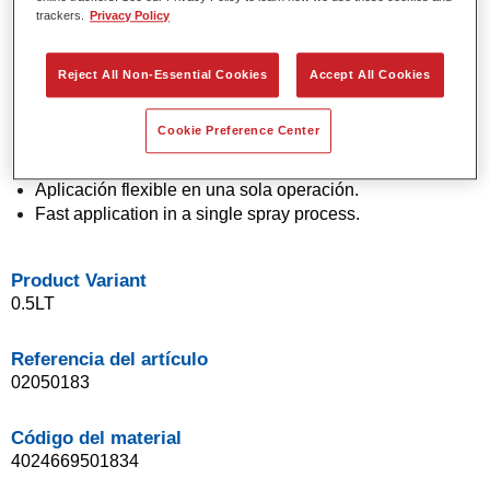
trackers.
Privacy Policy
Colores sólidos y de efecto con tecnología de pigmento
de última generación.
Excepcional precisión de color.
Reject All Non-Essential Cookies
Accept All Cookies
Excelente control de moteado.
Excelentes propiedades de flujo.
Cookie Preference Center
Buenas características de difuminado para transiciones
suaves y reparaciones invisibles.
Aplicación flexible en una sola operación.
Fast application in a single spray process.
Product Variant
0.5LT
Referencia del artículo
02050183
Código del material
4024669501834