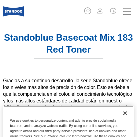
Standoblue Basecoat Mix 183
Red Toner
Gracias a su continuo desarrollo, la serie Standoblue ofrece
los niveles más altos de precisión de color. Esto se debe a
que la competencia en el color, el conocimiento tecnológico
y los más altos estándares de calidad están en nuestro
ADN. Standox ayuda al taller a lograr excelentes resultados,
tanto en las reparaciones sencillas como en los retos más
desafiantes.
We use cookies to personalize content and ads, to provide social media
features, and to analyze website traffic. By using our online services, you
agree to Axalta and our third-party service providers’ use of cookies and other
Características del producto
online trackers. See our Privacy Policy to learn how we use these cookies and