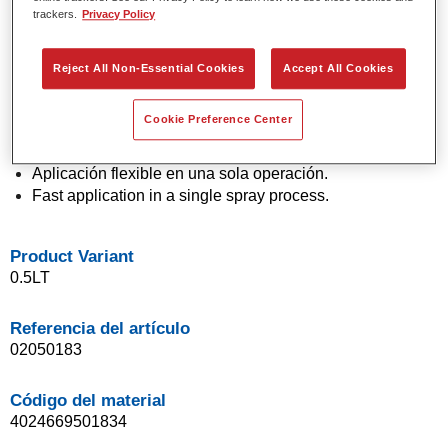
trackers.
Privacy Policy
Colores sólidos y de efecto con tecnología de pigmento
de última generación.
Excepcional precisión de color.
Reject All Non-Essential Cookies
Accept All Cookies
Excelente control de moteado.
Excelentes propiedades de flujo.
Cookie Preference Center
Buenas características de difuminado para transiciones
suaves y reparaciones invisibles.
Aplicación flexible en una sola operación.
Fast application in a single spray process.
Product Variant
0.5LT
Referencia del artículo
02050183
Código del material
4024669501834