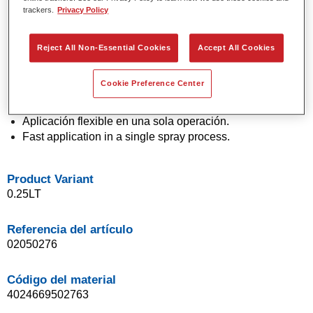
trackers.
Privacy Policy
Colores sólidos y de efecto con tecnología de pigmento
de última generación.
Excepcional precisión de color.
Reject All Non-Essential Cookies
Accept All Cookies
Excelente control de moteado.
Excelentes propiedades de flujo.
Cookie Preference Center
Buenas características de difuminado para transiciones
suaves y reparaciones invisibles.
Aplicación flexible en una sola operación.
Fast application in a single spray process.
Product Variant
0.25LT
Referencia del artículo
02050276
Código del material
4024669502763