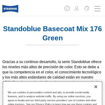
Standoblue Basecoat Mix 176
Green
Gracias a su continuo desarrollo, la serie Standoblue ofrece
los niveles más altos de precisión de color. Esto se debe a
que la competencia en el color, el conocimiento tecnológico
y los más altos estándares de calidad están en nuestro
ADN. Standox ayuda al taller a lograr excelentes resultados,
tanto en las reparaciones sencillas como en los retos más
desafiantes.
We use cookies to personalize content and ads, to provide social media
features, and to analyze website traffic. By using our online services, you
agree to Axalta and our third-party service providers’ use of cookies and other
Características del producto
online trackers. See our Privacy Policy to learn how we use these cookies and