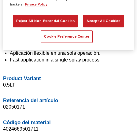
trackers.
Privacy Policy
Colores sólidos y de efecto con tecnología de pigmento
de última generación.
Excepcional precisión de color.
Reject All Non-Essential Cookies
Accept All Cookies
Excelente control de moteado.
Excelentes propiedades de flujo.
Cookie Preference Center
Buenas características de difuminado para transiciones
suaves y reparaciones invisibles.
Aplicación flexible en una sola operación.
Fast application in a single spray process.
Product Variant
0.5LT
Referencia del artículo
02050171
Código del material
4024669501711