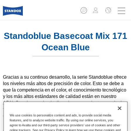
Standoblue Basecoat Mix 171
Ocean Blue
Gracias a su continuo desarrollo, la serie Standoblue ofrece
los niveles más altos de precisión de color. Esto se debe a
que la competencia en el color, el conocimiento tecnológico
y los más altos estándares de calidad están en nuestro
ADN. Standox ayuda al taller a lograr excelentes resultados,
tanto en las reparaciones sencillas como en los retos más
desafiantes.
We use cookies to personalize content and ads, to provide social media
features, and to analyze website traffic. By using our online services, you
agree to Axalta and our third-party service providers’ use of cookies and other
Características del producto
online trackers. See our Privacy Policy to learn how we use these cookies and