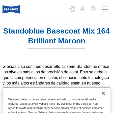
Standoblue Basecoat Mix 164
Brilliant Maroon
Gracias a su continuo desarrollo, la serie Standoblue ofrece
los niveles más altos de precisión de color. Esto se debe a
que la competencia en el color, el conocimiento tecnológico
y los más altos estándares de calidad están en nuestro
ADN. Standox ayuda al taller a lograr excelentes resultados,
tanto en las reparaciones sencillas como en los retos más
desafiantes.
We use cookies to personalize content and ads, to provide social media
features, and to analyze website traffic. By using our online services, you
agree to Axalta and our third-party service providers’ use of cookies and other
Características del producto
online trackers. See our Privacy Policy to learn how we use these cookies and