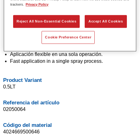
trackers.
Privacy Policy
Colores sólidos y de efecto con tecnología de pigmento
de última generación.
Excepcional precisión de color.
Reject All Non-Essential Cookies
Accept All Cookies
Excelente control de moteado.
Excelentes propiedades de flujo.
Cookie Preference Center
Buenas características de difuminado para transiciones
suaves y reparaciones invisibles.
Aplicación flexible en una sola operación.
Fast application in a single spray process.
Product Variant
0.5LT
Referencia del artículo
02050064
Código del material
4024669500646