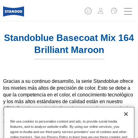
Standoblue Basecoat Mix 164
Brilliant Maroon
Gracias a su continuo desarrollo, la serie Standoblue ofrece
los niveles más altos de precisión de color. Esto se debe a
que la competencia en el color, el conocimiento tecnológico
y los más altos estándares de calidad están en nuestro
ADN. Standox ayuda al taller a lograr excelentes resultados,
tanto en las reparaciones sencillas como en los retos más
desafiantes.
We use cookies to personalize content and ads, to provide social media
features, and to analyze website traffic. By using our online services, you
agree to Axalta and our third-party service providers’ use of cookies and other
Características del producto
online trackers. See our Privacy Policy to learn how we use these cookies and