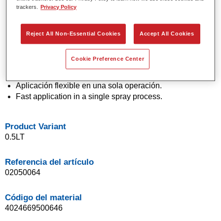
trackers.
Privacy Policy
Colores sólidos y de efecto con tecnología de pigmento
de última generación.
Excepcional precisión de color.
Reject All Non-Essential Cookies
Accept All Cookies
Excelente control de moteado.
Excelentes propiedades de flujo.
Cookie Preference Center
Buenas características de difuminado para transiciones
suaves y reparaciones invisibles.
Aplicación flexible en una sola operación.
Fast application in a single spray process.
Product Variant
0.5LT
Referencia del artículo
02050064
Código del material
4024669500646