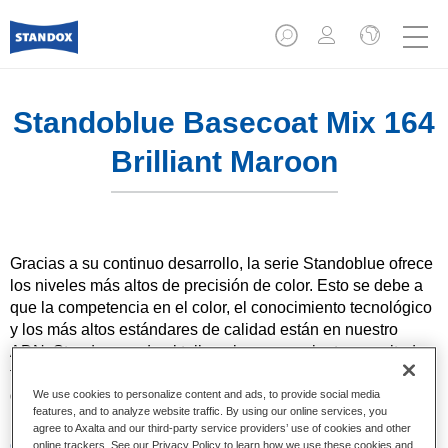
Standoblue Basecoat Mix 164
Brilliant Maroon
Gracias a su continuo desarrollo, la serie Standoblue ofrece
los niveles más altos de precisión de color. Esto se debe a
que la competencia en el color, el conocimiento tecnológico
y los más altos estándares de calidad están en nuestro
ADN. Standox ayuda al taller a lograr excelentes resultados,
tanto en las reparaciones sencillas como en los retos más
desafiantes.
We use cookies to personalize content and ads, to provide social media
features, and to analyze website traffic. By using our online services, you
agree to Axalta and our third-party service providers’ use of cookies and other
Características del producto
online trackers. See our Privacy Policy to learn how we use these cookies and