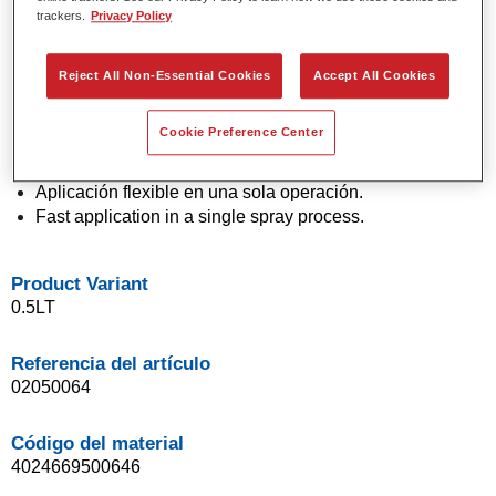
trackers.
Privacy Policy
Colores sólidos y de efecto con tecnología de pigmento
de última generación.
Excepcional precisión de color.
Reject All Non-Essential Cookies
Accept All Cookies
Excelente control de moteado.
Excelentes propiedades de flujo.
Cookie Preference Center
Buenas características de difuminado para transiciones
suaves y reparaciones invisibles.
Aplicación flexible en una sola operación.
Fast application in a single spray process.
Product Variant
0.5LT
Referencia del artículo
02050064
Código del material
4024669500646