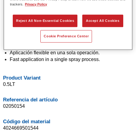
trackers.
Privacy Policy
Colores sólidos y de efecto con tecnología de pigmento
de última generación.
Excepcional precisión de color.
Reject All Non-Essential Cookies
Accept All Cookies
Excelente control de moteado.
Excelentes propiedades de flujo.
Cookie Preference Center
Buenas características de difuminado para transiciones
suaves y reparaciones invisibles.
Aplicación flexible en una sola operación.
Fast application in a single spray process.
Product Variant
0.5LT
Referencia del artículo
02050154
Código del material
4024669501544