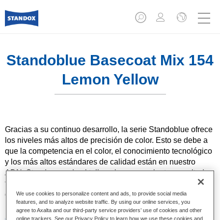
Standoblue Basecoat Mix 154
Lemon Yellow
Gracias a su continuo desarrollo, la serie Standoblue ofrece
los niveles más altos de precisión de color. Esto se debe a
que la competencia en el color, el conocimiento tecnológico
y los más altos estándares de calidad están en nuestro
ADN. Standox ayuda al taller a lograr excelentes resultados,
tanto en las reparaciones sencillas como en los retos más
desafiantes.
We use cookies to personalize content and ads, to provide social media
features, and to analyze website traffic. By using our online services, you
agree to Axalta and our third-party service providers’ use of cookies and other
Características del producto
online trackers. See our Privacy Policy to learn how we use these cookies and