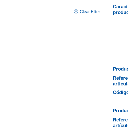
Caract
Clear Filter
produ
Produc
Refere
artícul
Código
Produc
Refere
artícul