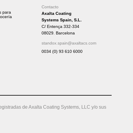
Contacto
s para
Axalta Coating
rocería
Systems Spain, S.L.
C/ Entença 332-334
08029. Barcelona
standox.spain@axaltacs.com
0034 (0) 93 610 6000
egistradas de Axalta Coating Systems, LLC y/o sus