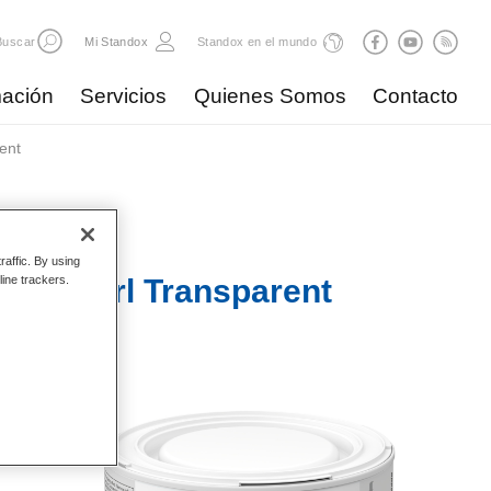
Buscar
Mi Standox
Standox en el mundo
ación
Servicios
Quienes Somos
Contacto
ent
raffic. By using
ed Pearl Transparent
line trackers.
es más
or, el
en
anto en