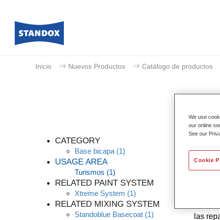
Inicio
Nuevos Productos
Catálogo de productos
We use cookie
our online se
See our Priv
CATEGORY
Base bicapa
(1)
USAGE AREA
Cookie P
Turismos
(1)
Gracias
RELATED PAINT SYSTEM
altos d
Xtreme System
(1)
conocim
RELATED MIXING SYSTEM
nuestro
Standoblue Basecoat
(1)
las rep