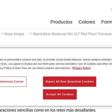
Productos
Colores
Form
Base bicapa
Standoblue Basecoat Mix 117 Red Pearl Transpar
s to personalize content and ads, to provide social media features, and to analyze website t
Standoblue Basecoat Mix 117 R
rvices, you agree to Axalta and our third-party service providers’ use of cookies and other on
acy Policy to learn how we use these cookies and trackers.
Privacy Policy
reference Center
Reject All Non-Essential Cookies
 a su continuo desarrollo, la serie Standoblue ofrece los nivel
e precisión de color. Esto se debe a que la competencia en el col
Accept All Cookies
iento tecnológico y los más altos estándares de calidad están 
 ADN. Standox ayuda al taller a lograr excelentes resultados, t
araciones sencillas como en los retos más desafiantes.