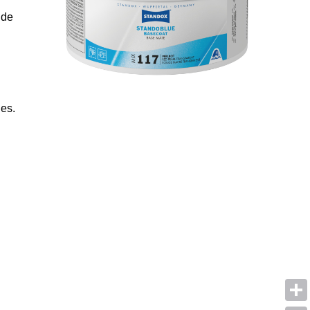
 de
les.