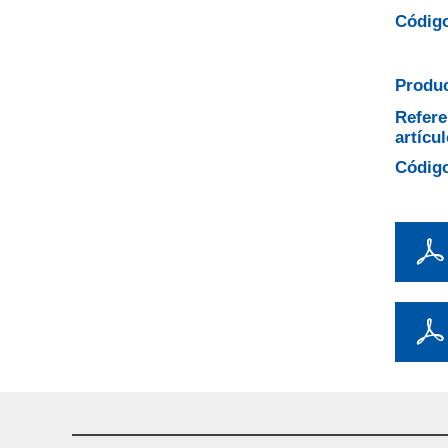
Código
Produc
Refere
artícul
Código