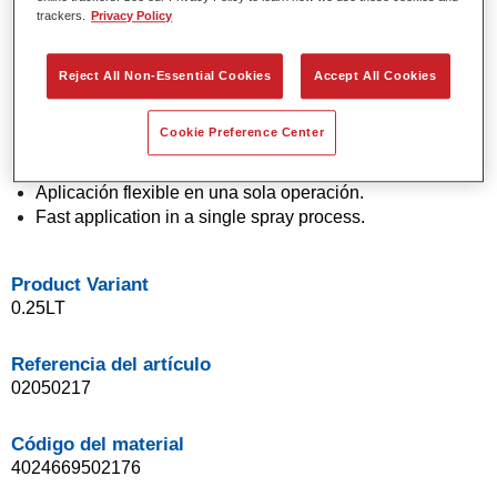
trackers.
Privacy Policy
Colores sólidos y de efecto con tecnología de pigmento
de última generación.
Excepcional precisión de color.
Reject All Non-Essential Cookies
Accept All Cookies
Excelente control de moteado.
Excelentes propiedades de flujo.
Cookie Preference Center
Buenas características de difuminado para transiciones
suaves y reparaciones invisibles.
Aplicación flexible en una sola operación.
Fast application in a single spray process.
Product Variant
0.25LT
Referencia del artículo
02050217
Código del material
4024669502176