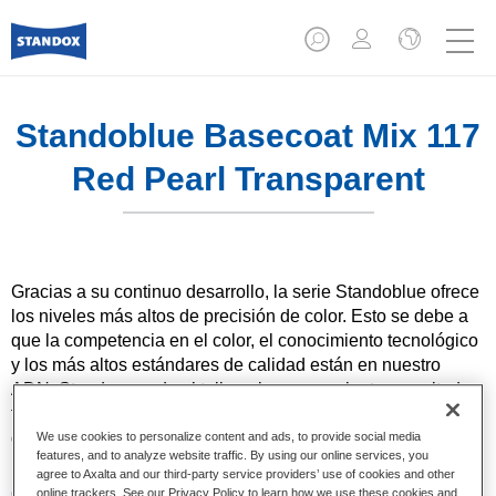
Standoblue Basecoat Mix 117
Red Pearl Transparent
Gracias a su continuo desarrollo, la serie Standoblue ofrece
los niveles más altos de precisión de color. Esto se debe a
que la competencia en el color, el conocimiento tecnológico
y los más altos estándares de calidad están en nuestro
ADN. Standox ayuda al taller a lograr excelentes resultados,
tanto en las reparaciones sencillas como en los retos más
desafiantes.
We use cookies to personalize content and ads, to provide social media
features, and to analyze website traffic. By using our online services, you
agree to Axalta and our third-party service providers’ use of cookies and other
Características del producto
online trackers. See our Privacy Policy to learn how we use these cookies and