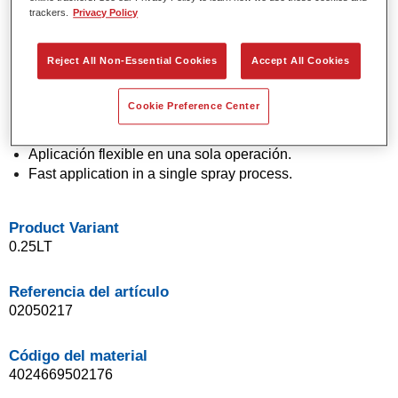
trackers.
Privacy Policy
Colores sólidos y de efecto con tecnología de pigmento
de última generación.
Excepcional precisión de color.
Reject All Non-Essential Cookies
Accept All Cookies
Excelente control de moteado.
Excelentes propiedades de flujo.
Cookie Preference Center
Buenas características de difuminado para transiciones
suaves y reparaciones invisibles.
Aplicación flexible en una sola operación.
Fast application in a single spray process.
Product Variant
0.25LT
Referencia del artículo
02050217
Código del material
4024669502176