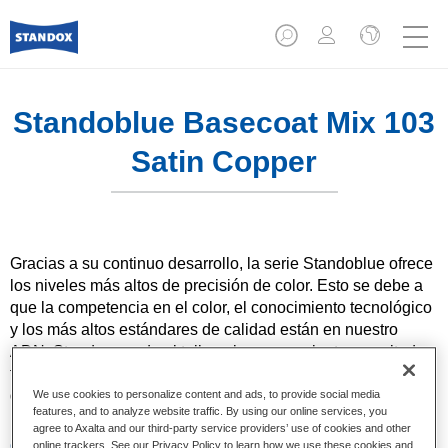
Standoblue Basecoat Mix 103
Satin Copper
Gracias a su continuo desarrollo, la serie Standoblue ofrece
los niveles más altos de precisión de color. Esto se debe a
que la competencia en el color, el conocimiento tecnológico
y los más altos estándares de calidad están en nuestro
ADN. Standox ayuda al taller a lograr excelentes resultados,
tanto en las reparaciones sencillas como en los retos más
desafiantes.
We use cookies to personalize content and ads, to provide social media
features, and to analyze website traffic. By using our online services, you
agree to Axalta and our third-party service providers’ use of cookies and other
Características del producto
online trackers. See our Privacy Policy to learn how we use these cookies and