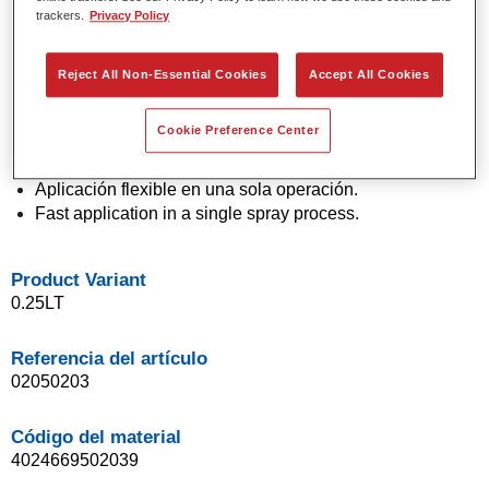
trackers.
Privacy Policy
Colores sólidos y de efecto con tecnología de pigmento
de última generación.
Excepcional precisión de color.
Reject All Non-Essential Cookies
Accept All Cookies
Excelente control de moteado.
Excelentes propiedades de flujo.
Cookie Preference Center
Buenas características de difuminado para transiciones
suaves y reparaciones invisibles.
Aplicación flexible en una sola operación.
Fast application in a single spray process.
Product Variant
0.25LT
Referencia del artículo
02050203
Código del material
4024669502039